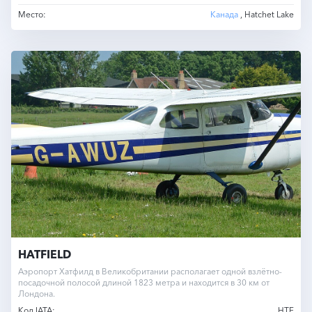
Место:
Канада
, Hatchet Lake
HATFIELD
Аэропорт Хатфилд в Великобритании располагает одной взлётно-
посадочной полосой длиной 1823 метра и находится в 30 км от
Лондона.
Код IATA:
HTF