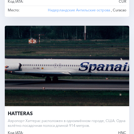
Код IATA:
CUR
Место:
Нидерландские Антильские острова
, Curacao
HATTERAS
Аэропорт Хаттерас расположен в одноимённом городе, США. Одна
взлётно-посадочная полоса длиной 914 метров.
Код IATA:
HNC