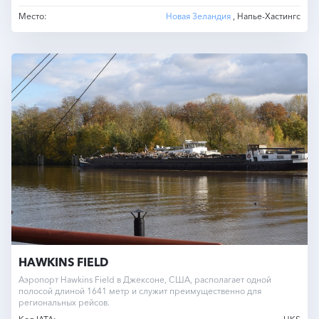
Место:
Новая Зеландия
, Напье-Хастингс
HAWKINS FIELD
Аэропорт Hawkins Field в Джексоне, США, располагает одной
полосой длиной 1641 метр и служит преимущественно для
региональных рейсов.