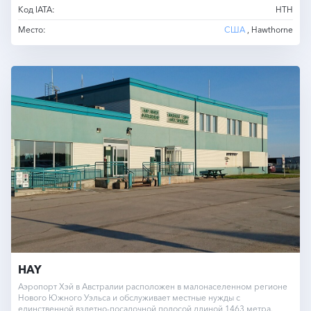
Код IATA:
HTH
Место:
США
, Hawthorne
HAY
Аэропорт Хэй в Австралии расположен в малонаселенном регионе
Нового Южного Уэльса и обслуживает местные нужды с
единственной взлетно-посадочной полосой длиной 1463 метра.