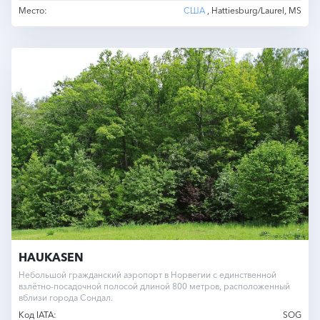
Место:
США
, Hattiesburg/Laurel, MS
HAUKASEN
Небольшой гражданский аэропорт в Норвегии с единственной
взлётно-посадочной полосой длиной 800 метров, расположенный
вблизи города Сондал.
Код IATA:
SOG