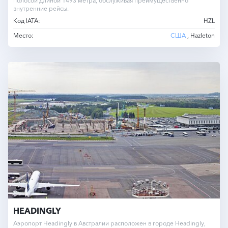
полосой длиной 1493 метра, обслуживая преимущественно
внутренние рейсы.
Код IATA:
HZL
Место:
США
, Hazleton
HEADINGLY
Аэропорт Headingly в Австралии расположен в городе Headingly,