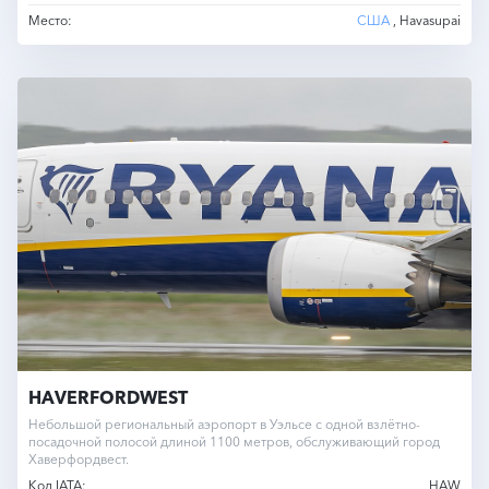
Место:
США
, Havasupai
HAVERFORDWEST
Небольшой региональный аэропорт в Уэльсе с одной взлётно-
посадочной полосой длиной 1100 метров, обслуживающий город
Хаверфордвест.
Код IATA:
HAW