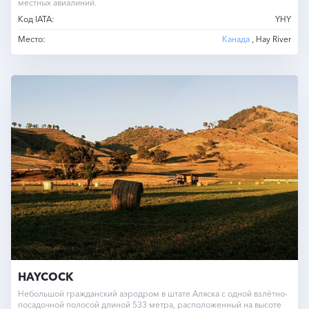
местных авиалиний.
Код IATA:
YHY
Место:
Канада
, Hay River
HAYCOCK
Небольшой гражданский аэродром в штате Аляска с одной взлётно-
посадочной полосой длиной 533 метра, расположенный на высоте