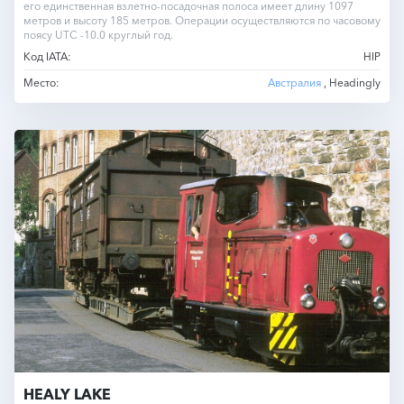
его единственная взлетно-посадочная полоса имеет длину 1097
метров и высоту 185 метров. Операции осуществляются по часовому
поясу UTC -10.0 круглый год.
Код IATA:
HIP
Место:
Австралия
, Headingly
HEALY LAKE