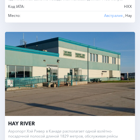
Код IATA:
HXX
Место:
Австралия
, Hay
HAY RIVER
Аэропорт Хэй Ривер в Канаде располагает одной взлётно-
посадочной полосой длиной 1829 метров, обслуживая рейсы