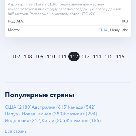
Аэропорт Healy Lake в США предназначен для местных
авиаперевозок и имеет одну взлетно-посадочную полосу длиной
805 метров. Расположен в часовом поясе UTC -9.0.
Код IATA:
HKB
Место:
США
, Healy Lake
»
107
108
109
110
111
112
113
114
115
116
Популярные страны
США (2180)
Австралия (615)
Канада (542)
Папуа - Новая Гвинея (380)
Бразилия (294)
Индонезия (212)
Китай (205)
Колумбия (186)
Все страны →