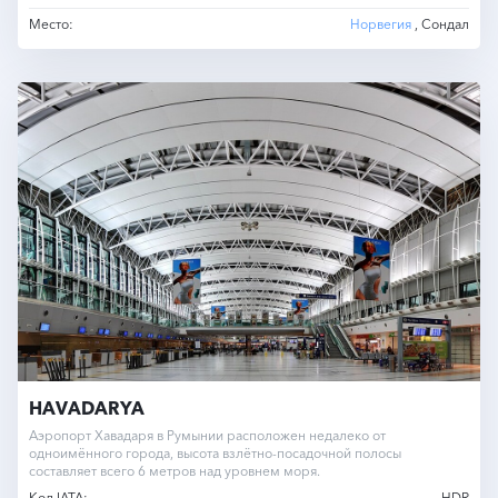
Место:
Норвегия
, Сондал
HAVADARYA
Аэропорт Хавадаря в Румынии расположен недалеко от
одноимённого города, высота взлётно-посадочной полосы
составляет всего 6 метров над уровнем моря.
Код IATA:
HDR