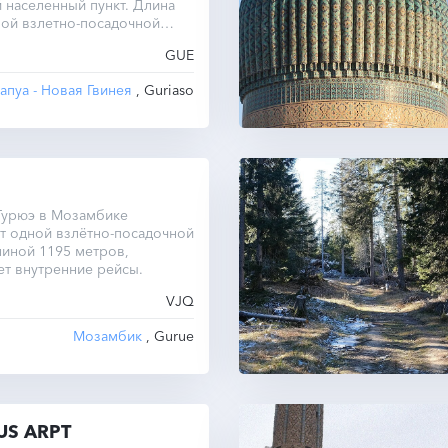
 населенный пункт. Длина
ной взлетно-посадочной
тавляет всего 457 метров.
GUE
апуа - Новая Гвинея
, Guriaso
Гурюэ в Мозамбике
т одной взлётно-посадочной
иной 1195 метров,
т внутренние рейсы.
VJQ
Мозамбик
, Gurue
US ARPT