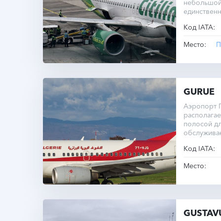
небольшой
единствен
полосы сос
Код IATA:
Место:
П
GURUE
Аэропорт 
располагае
полосой дл
обслуживае
Код IATA:
Место:
GUSTAV