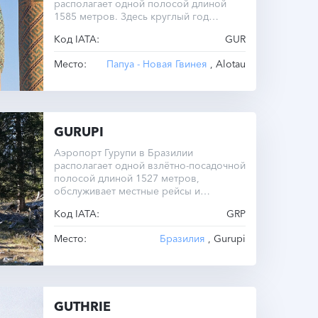
располагает одной полосой длиной
1585 метров. Здесь круглый год
действует часовой пояс UTC -10.0.
Код IATA:
GUR
Место:
Папуа - Новая Гвинея
, Alotau
GURUPI
Аэропорт Гурупи в Бразилии
располагает одной взлётно-посадочной
полосой длиной 1527 метров,
обслуживает местные рейсы и
является важным транспортным узлом
Код IATA:
GRP
региона.
Место:
Бразилия
, Gurupi
GUTHRIE