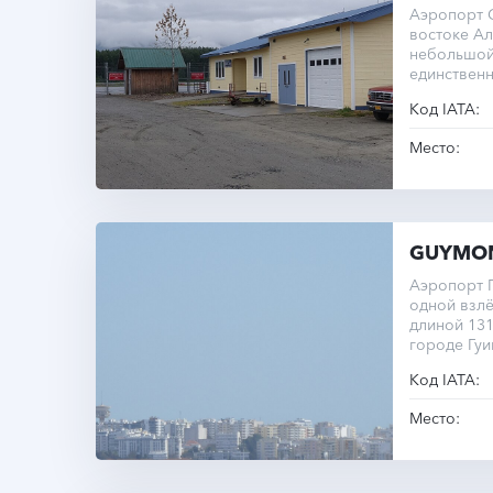
Аэропорт G
востоке Ал
небольшой 
единствен
полосы сос
Код IATA:
Место:
GUYMO
Аэропорт 
одной взл
длиной 131
городе Гуи
Код IATA:
Место: