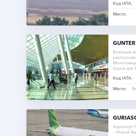
Код IATA:
метра.
Место:
GUNTER
Военный а
расположе
Монтгомер
базой для 
Код IATA:
Место:
В
GURIAS
Аэропорт 
– Новой Гв