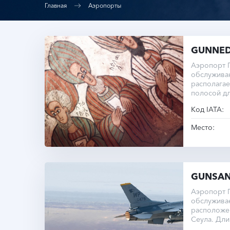
Главная
Аэропорты
GUNNE
Аэропорт Г
обслужива
располагае
полосой дл
Код IATA:
Место:
GUNSA
Аэропорт 
обслуживае
расположен
Сеула. Дли
посадочной