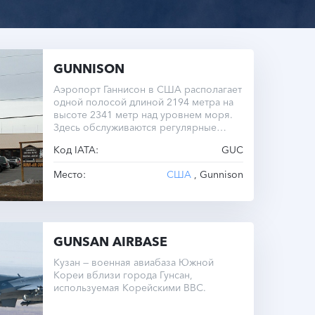
GUNNISON
Аэропорт Ганнисон в США располагает
одной полосой длиной 2194 метра на
высоте 2341 метр над уровнем моря.
Здесь обслуживаются регулярные
рейсы и выполняются чартеры.
Код IATA:
GUC
Место:
США
, Gunnison
GUNSAN AIRBASE
Кузан — военная авиабаза Южной
Кореи вблизи города Гунсан,
используемая Корейскими ВВС.