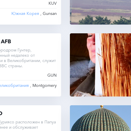
KUV
Южная Корея
, Gunsan
 AFB
эродром Гунтер,
нный недалеко от
и в Великобритании, служит
ВВС страны.
GUN
еликобритания
, Montgomery
O
Гуриясо расположен в Папуа
инее и обслуживает