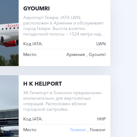
GYOUMRI
Аэропорт Гюмри, IATA LWN,
расположен в Армении и обслуживает
город Гюмри. Высота взлетно-
посадочной полосы — 1524 метра над
уровнем моря. Операционный часовой
Код IATA:
LWN
пояс — UTC +4.0 круглый год.
Место:
Армения , Gyoumri
H K HELIPORT
ХК Гелипорт в Гонконге предназначен
исключительно для вертолетных
операций. Расположен вблизи
городской застройки.
Код IATA:
HHP
Место:
Гонконг
, Гонконг