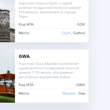
Аэропорт Гатри в США, с одной
взлётно-посадочной полосой длиной
914 метров, расположен в городе
Гатри.
Код IATA:
GOK
Место:
США
, Guthrie
GWA
Аэропорт Гва в Мьянме располагает
одной взлётно-посадочной полосой
длиной 1134 метра, обслуживает
регулярные внутренние рейсы.
Код IATA:
GWA
Место:
Мьянма
, Gwa