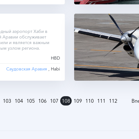
дный аэропорт Хаби в
й Аравии обслуживает
или и является важным
ым узлом региона.
HBD
Саудовская Аравия
, Habi
103
104
105
106
107
108
109
110
111
112