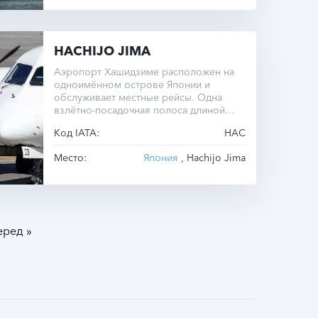
HACHIJO JIMA
Аэропорт Хашидзиме расположен на
одноимённом острове Японии и
обслуживает местные рейсы. Одна
взлётно-посадочная полоса длиной
1801 метр.
Код IATA:
HAC
Место:
Япония
, Hachijo Jima
»