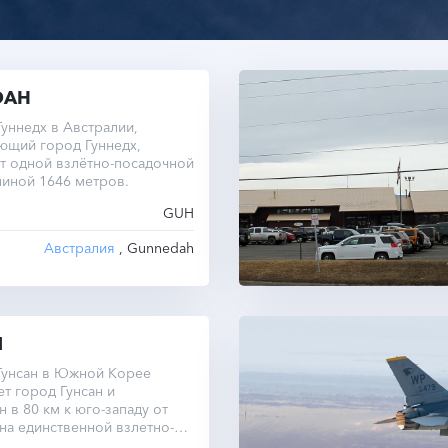
DAH
уннедх в Австралии,
ющий город Гуннедх,
т одной взлётно-посадочной
иной 1646 метров.
GUH
Австралия
, Gunnedah
N
Гунсан в Южной Корее
т город Гунсан и
 в 80 км к юго-западу от
на единственной взлетно-
 полосы составляет 2743