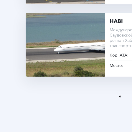
HABI
Междунаро
Саудовско
регион Хаб
транспортн
Код IATA:
Место:
«