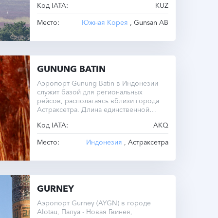
Код IATA:
KUZ
Место:
Южная Корея
, Gunsan AB
GUNUNG BATIN
Аэропорт Gunung Batin в Индонезии
служит базой для региональных
рейсов, располагаясь вблизи города
Астраксетра. Длина единственной
полосы составляет 1737 метров при
Код IATA:
AKQ
высоте 27 метров над уровнем моря.
Операционный часовой пояс — UTC
Место:
Индонезия
, Астраксетра
+7.0 круглый год.
GURNEY
Аэропорт Gurney (AYGN) в городе
Alotau, Папуа - Новая Гвинея,