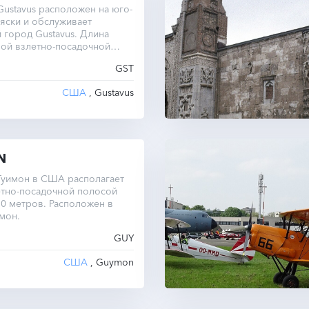
ustavus расположен на юго-
яски и обслуживает
город Gustavus. Длина
ной взлетно-посадочной
тавляет 2073 метра.
GST
США
, Gustavus
N
Гуимон в США располагает
ётно-посадочной полосой
0 метров. Расположен в
мон.
GUY
США
, Guymon