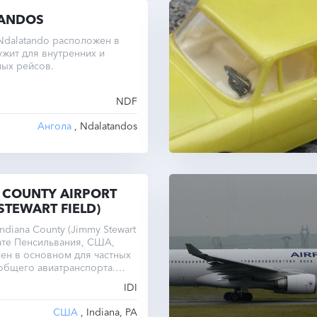
ANDOS
Ndalatando расположен в
ужит для внутренних и
ых рейсов.
NDF
Ангола
, Ndalatandos
 COUNTY AIRPORT
STEWART FIELD)
ndiana County (Jimmy Stewart
тате Пенсильвания, США,
ен в основном для частных
общего авиатранспорта.
но-посадочная полоса
IDI
0 метров ограничивает
бслуживаемых самолётов.
США
, Indiana, PA