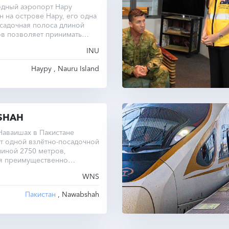
дный аэропорт Нару
 на острове Нару, его одна
садочная полоса длиной
ов позволяет принимать
молёты.
INU
Науру , Nauru Island
SHAH
Наваишах в Пакистане
т одной взлётно-посадочной
иной 2750 метров,
я преимущественно
ные рейсы.
WNS
Пакистан
, Nawabshah