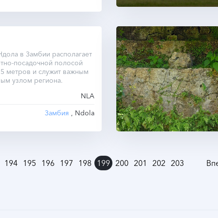
дола в Замбии располагает
ётно-посадочной полосой
5 метров и служит важным
ым узлом региона.
NLA
Замбия
, Ndola
194
195
196
197
198
199
200
201
202
203