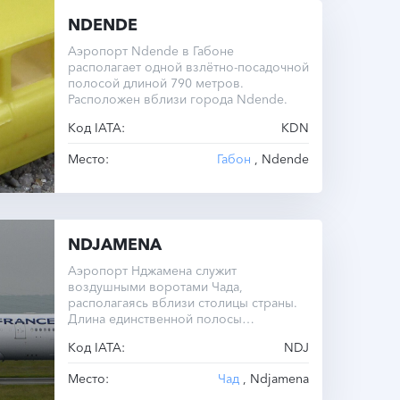
NDENDE
Аэропорт Ndende в Габоне
располагает одной взлётно-посадочной
полосой длиной 790 метров.
Расположен вблизи города Ndende.
Код IATA:
KDN
Место:
Габон
, Ndende
NDJAMENA
Аэропорт Нджамена служит
воздушными воротами Чада,
располагаясь вблизи столицы страны.
Длина единственной полосы
составляет 2800 метров.
Код IATA:
NDJ
Место:
Чад
, Ndjamena