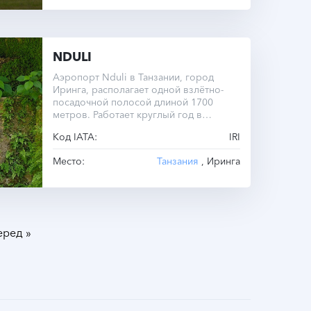
NDULI
Аэропорт Nduli в Танзании, город
Иринга, располагает одной взлётно-
посадочной полосой длиной 1700
метров. Работает круглый год в
часовом поясе UTC +3.0.
Код IATA:
IRI
Место:
Танзания
, Иринга
»