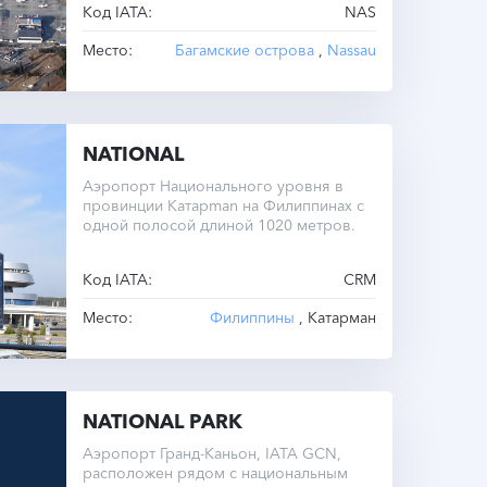
Код IATA:
NAS
год — UTC-5.
Место:
Багамские острова
,
Nassau
NATIONAL
Аэропорт Национального уровня в
провинции Катарman на Филиппинах с
одной полосой длиной 1020 метров.
Код IATA:
CRM
Место:
Филиппины
, Катарман
NATIONAL PARK
Аэропорт Гранд-Каньон, IATA GCN,
расположен рядом с национальным