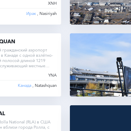
XNH
Ирак
, Nasiriyah
HQUAN
 гражданский аэропорт
 в Канаде с одной взлётно-
й полосой длиной 1219
бслуживающий местные
YNA
Канада
, Natashquan
AL
olla National (RLA) в США
 вблизи города Ролла, с