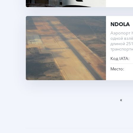
NDOLA
Аэропорт Н
одной взл
длиной 251
транспортн
Код IATA:
Место:
«