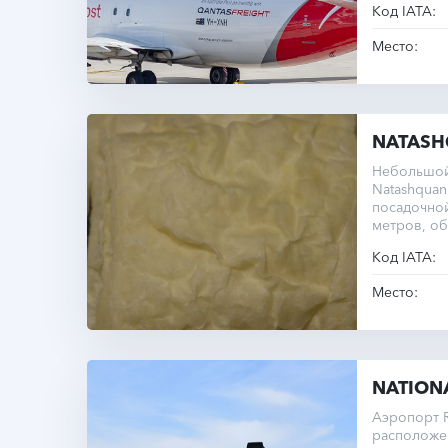
Код IATA:
Место:
NATAS
Небольшой
Natashquan
посадочно
метров, о
рейсы.
Код IATA:
Место:
NATION
Аэропорт R
расположен