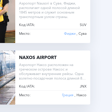
Аэропорт Nausori в Суве, Фиджи,
располагает одной полосой длиной
1845 метров и служит основным
транспортным узлом страны.
Код IATA:
SUV
Место:
Фиджи
, Сува
NAXOS AIRPORT
Аэропорт Наксо расположен на
греческом острове Наксос и
обслуживает внутренние рейсы. Одна
взлетно-посадочная полоса длиной 800
метров ограничивает размеры
Код IATA:
JNX
воздушных судов.
Место:
Греция
, Наксо