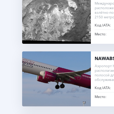
Междунаро
расположен
взлётно-по
2150 метр
средние са
Код IATA:
Место:
NAWAB
Аэропорт 
располагае
полосой дл
обслужива
региональ
Код IATA:
Место: