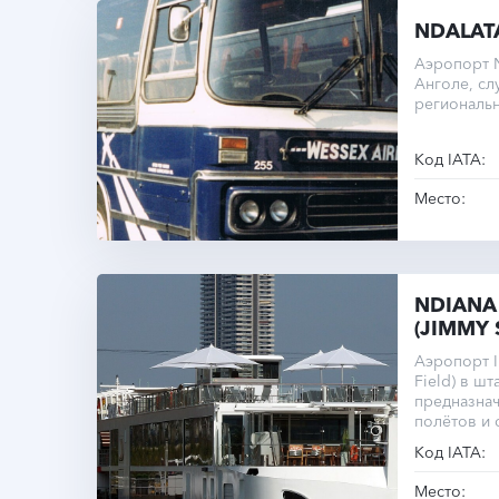
NDALAT
Аэропорт 
Анголе, сл
региональн
Код IATA:
Место:
NDIANA
(JIMMY 
Аэропорт I
Field) в ш
предназнач
полётов и 
Одна взлёт
Код IATA:
длиной 122
размеры о
Место: