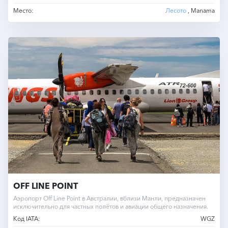
Место:
Лесото
, Manama
OFF LINE POINT
Аэропорт Off Line Point в Австралии, вблизи Манли, предназначен
исключительно для частных полётов и авиации общего назначения.
Код IATA:
WGZ