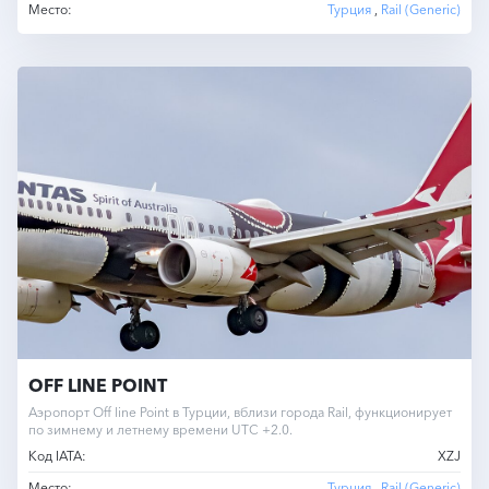
Место:
Турция
,
Rail (Generic)
OFF LINE POINT
Аэропорт Off line Point в Турции, вблизи города Rail, функционирует
по зимнему и летнему времени UTC +2.0.
Код IATA:
XZJ
Место:
Турция
,
Rail (Generic)