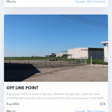
Место:
Турция
,
Rail (Generic)
OFF LINE POINT
Аэропорт Off line Point в Турции, вблизи города Rail, работает вне
регулярных маршрутов и предназначен для специальных операций.
Код IATA:
XZX
Место:
Турция
,
Rail (Generic)