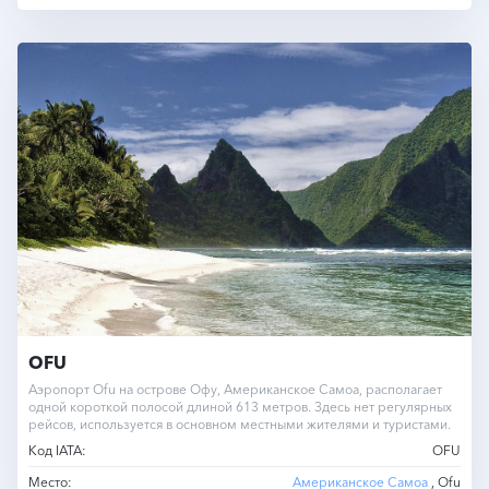
OFU
Аэропорт Ofu на острове Офу, Американское Самоа, располагает
одной короткой полосой длиной 613 метров. Здесь нет регулярных
рейсов, используется в основном местными жителями и туристами.
Код IATA:
OFU
Место:
Американское Самоа
, Ofu