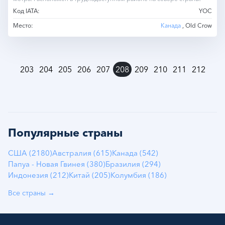
Код IATA:
YOC
Место:
Канада
, Old Crow
»
203
204
205
206
207
208
209
210
211
212
Популярные страны
США (2180)
Австралия (615)
Канада (542)
Папуа - Новая Гвинея (380)
Бразилия (294)
Индонезия (212)
Китай (205)
Колумбия (186)
Все страны →