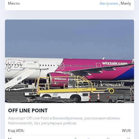
Место:
Австралия
, Manly
OFF LINE POINT
Аэропорт Off Line Point в Великобритании, расположен вблизи
Hammersmith, без регулярных рейсов.
Код IATA:
WUK