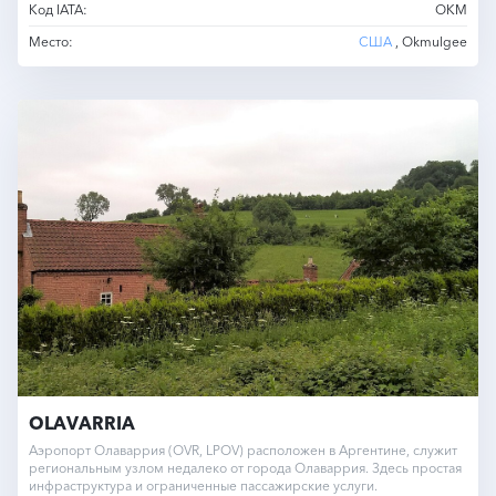
Код IATA:
OKM
Место:
США
, Okmulgee
OLAVARRIA
Аэропорт Олаваррия (OVR, LPOV) расположен в Аргентине, служит
региональным узлом недалеко от города Олаваррия. Здесь простая
инфраструктура и ограниченные пассажирские услуги.