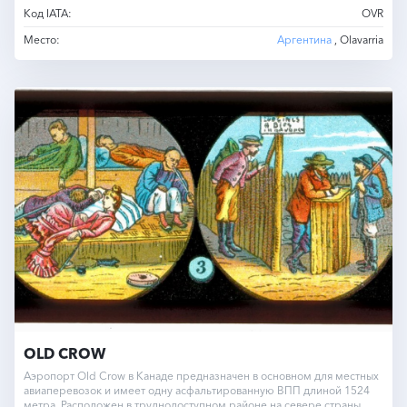
Код IATA:
OVR
Место:
Аргентина
, Olavarria
OLD CROW
Аэропорт Old Crow в Канаде предназначен в основном для местных
авиаперевозок и имеет одну асфальтированную ВПП длиной 1524
метра. Расположен в труднодоступном районе на севере страны.