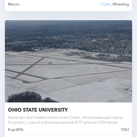
Место:
США
, Wheeling
OHIO STATE UNIVERSITY
Аэропорт при Университете штата Огайо, обслуживающий город
Колумбус, с одной асфальтированной ВПП длиной 1524 метра.
Код IATA:
OSU