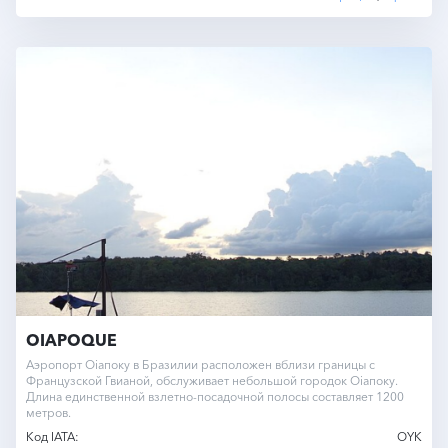
OIAPOQUE
Аэропорт Оiапоку в Бразилии расположен вблизи границы с
Французской Гвианой, обслуживает небольшой городок Оiапоку.
Длина единственной взлетно-посадочной полосы составляет 1200
метров.
Код IATA:
OYK