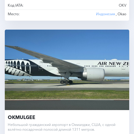
Код IATA:
OKV
Место:
Индонезия
, Okao
OKMULGEE
Небольшой гражданский аэропорт в Окмалджи, США, с одной
взлётно-посадочной полосой длиной 1311 метров.