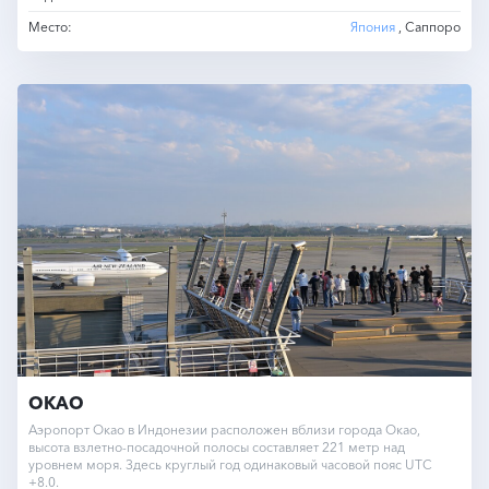
Место:
Япония
, Саппоро
OKAO
Аэропорт Окао в Индонезии расположен вблизи города Окао,
высота взлетно-посадочной полосы составляет 221 метр над
уровнем моря. Здесь круглый год одинаковый часовой пояс UTC
+8.0.