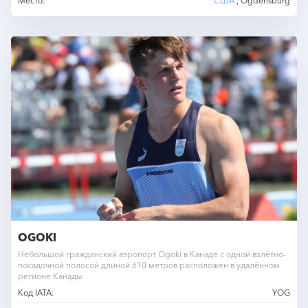
Место:
США
, Ogdensburg
OGOKI
Небольшой гражданский аэропорт Ogoki в Канаде с одной взлётно-
посадочной полосой длиной 610 метров расположен в удалённом
регионе Канады.
Код IATA:
YOG