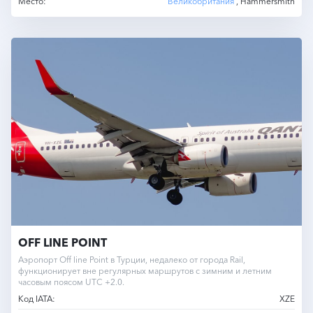
Место:
Великобритания
, Hammersmith
OFF LINE POINT
Аэропорт Off line Point в Турции, недалеко от города Rail,
функционирует вне регулярных маршрутов с зимним и летним
часовым поясом UTC +2.0.
Код IATA:
XZE