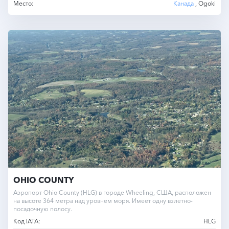
Место:
Канада
, Ogoki
OHIO COUNTY
Аэропорт Ohio County (HLG) в городе Wheeling, США, расположен
на высоте 364 метра над уровнем моря. Имеет одну взлетно-
посадочную полосу.
Код IATA:
HLG