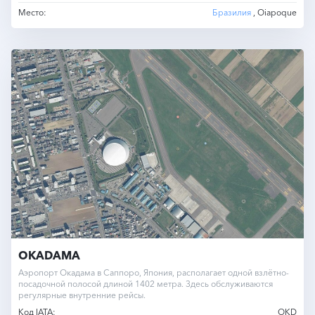
Место:
Бразилия
, Oiapoque
OKADAMA
Аэропорт Окадама в Саппоро, Япония, располагает одной взлётно-
посадочной полосой длиной 1402 метра. Здесь обслуживаются
регулярные внутренние рейсы.
Код IATA:
OKD