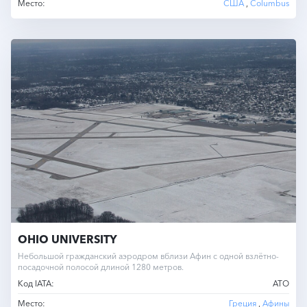
Место:
США
,
Columbus
OHIO UNIVERSITY
Небольшой гражданский аэродром вблизи Афин с одной взлётно-
посадочной полосой длиной 1280 метров.
Код IATA:
ATO
Место:
Греция
,
Афины