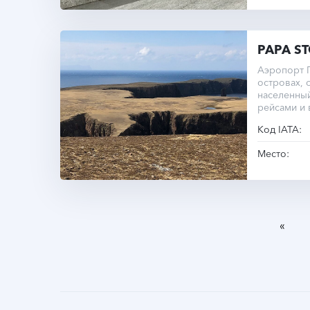
PAPA S
Аэропорт 
островах,
населенный
рейсами и
Код IATA:
Место:
«