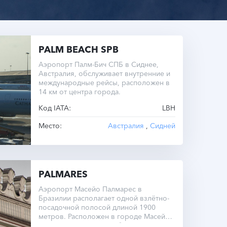
PALM BEACH SPB
Аэропорт Палм-Бич СПБ в Сиднее,
Австралия, обслуживает внутренние и
международные рейсы, расположен в
14 км от центра города.
Код IATA:
LBH
Место:
Австралия
,
Сидней
PALMARES
Аэропорт Масейо Палмарес в
Бразилии располагает одной взлётно-
посадочной полосой длиной 1900
метров. Расположен в городе Масейо.
Операционная зона работает по