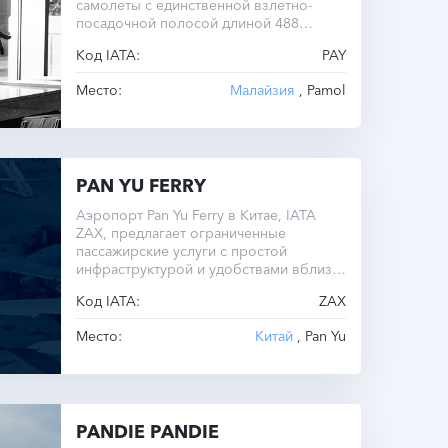
самолеты с единственной взлетно-
посадочной полосой длиной 488
метров.
Код IATA:
PAY
Место:
Малайзия
, Pamol
PAN YU FERRY
Аэропорт Pan Yu Ferry в Китае, IATA
ZAX, предлагает ограниченные
пассажирские услуги с простой
инфраструктурой и удобствами вблизи
города Pan Yu.
Код IATA:
ZAX
Место:
Китай
, Pan Yu
PANDIE PANDIE