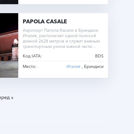
PAPOLA CASALE
Аэропорт Папола Касале в Бриндиси,
Италия, располагает одной полосой
длиной 2628 метров и служит важным
транспортным узлом южной части
страны.
Код IATA:
BDS
Место:
Италия
, Бриндиси
»