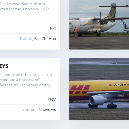
ан Цзихуа Бао АнИнг в
ота взлетной полосы 1976
PZI
Китай
, Pan Zhi Hua
ZYS
аневежис в Литве, высота
осадочной полосы 60
ботает по часовому поясу
PNV
Литва
, Panevezys