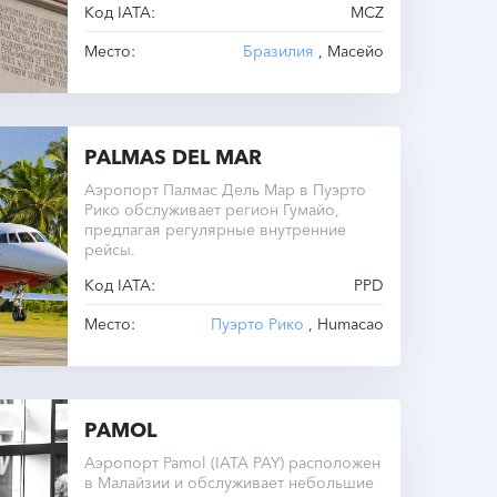
Код IATA:
MCZ
времени UTC -3.0 круглый год.
Место:
Бразилия
, Масейо
PALMAS DEL MAR
Аэропорт Палмас Дель Мар в Пуэрто
Рико обслуживает регион Гумайо,
предлагая регулярные внутренние
рейсы.
Код IATA:
PPD
Место:
Пуэрто Рико
, Humacao
PAMOL
Аэропорт Pamol (IATA PAY) расположен
в Малайзии и обслуживает небольшие