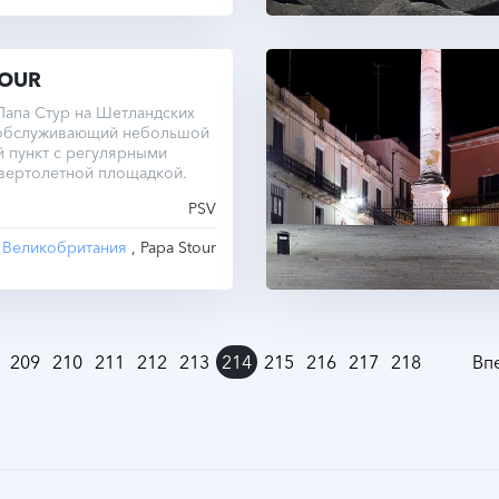
TOUR
Папа Стур на Шетландских
 обслуживающий небольшой
 пункт с регулярными
 вертолетной площадкой.
PSV
Великобритания
, Papa Stour
209
210
211
212
213
214
215
216
217
218