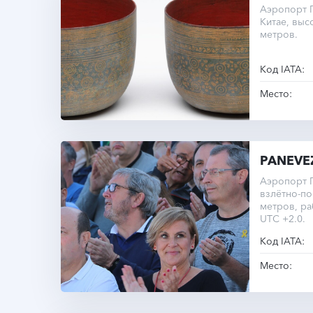
Аэропорт П
Китае, выс
метров.
Код IATA:
Место:
PANEVE
Аэропорт П
взлётно-п
метров, ра
UTC +2.0.
Код IATA:
Место: