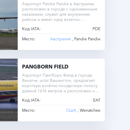
Аэропорт Pandie Pandie в Австралии
расположен в городе с одноименным
названием, служит для внутренних
рейсов и имеет одну взлетно-
посадочную полосу.
Код IATA:
PDE
Место:
Австралия
, Pandie Pandie
PANGBORN FIELD
Аэропорт Пангборн Филд в городе
Венатчи, штат Вашингтон, предлагает
короткую взлётно-посадочную полосу
длиной 1676 метров и расположен на
высоте 381 метр над уровнем моря.
Код IATA:
EAT
Место:
США
, Wenatchee