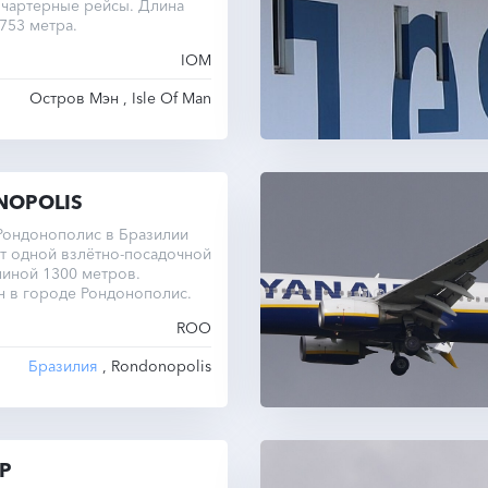
 чартерные рейсы. Длина
753 метра.
IOM
Остров Мэн , Isle Of Man
OPOLIS
Рондонополис в Бразилии
т одной взлётно-посадочной
иной 1300 метров.
н в городе Рондонополис.
ROO
Бразилия
, Rondonopolis
P