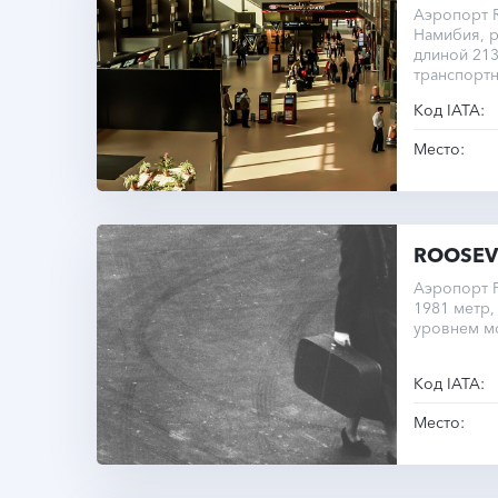
Аэропорт R
Намибия, р
длиной 213
транспортн
Код IATA:
Место:
ROOSEV
Аэропорт 
1981 метр,
уровнем м
Код IATA:
Место: