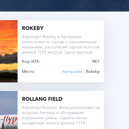
ROKEBY
Аэропорт Rokeby в Австралии
расположен в городе с одноименным
названием, располагает одной полосой
длиной 1295 метров. Здесь круглый
год одинаковый часовой пояс.
Код IATA:
RKY
Место:
Австралия
, Rokeby
ROLLANG FIELD
Аэропорт Ролланг Филд расположен на
острове Ангилья и обслуживает
внутренние рейсы. Одна взлетно-
посадочная полоса длиной 1119
метров ограничивает возможности