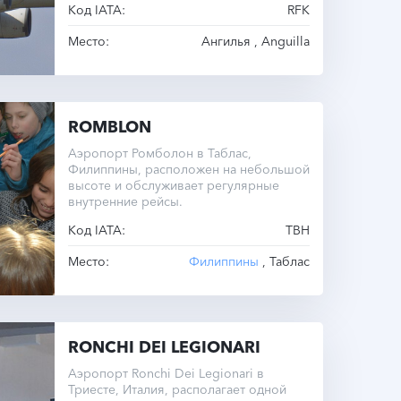
Код IATA:
RFK
крупных самолетов.
Место:
Ангилья , Anguilla
ROMBLON
Аэропорт Ромболон в Таблас,
Филиппины, расположен на небольшой
высоте и обслуживает регулярные
внутренние рейсы.
Код IATA:
TBH
Место:
Филиппины
, Таблас
RONCHI DEI LEGIONARI
Аэропорт Ronchi Dei Legionari в
Триесте, Италия, располагает одной