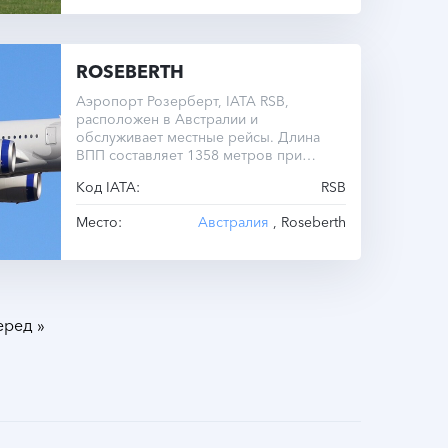
ROSEBERTH
Аэропорт Розерберт, IATA RSB,
расположен в Австралии и
обслуживает местные рейсы. Длина
ВПП составляет 1358 метров при
высоте 55 метров над уровнем моря.
Код IATA:
RSB
Операционный часовой пояс — UTC
-10.0 круглый год.
Место:
Австралия
, Roseberth
»