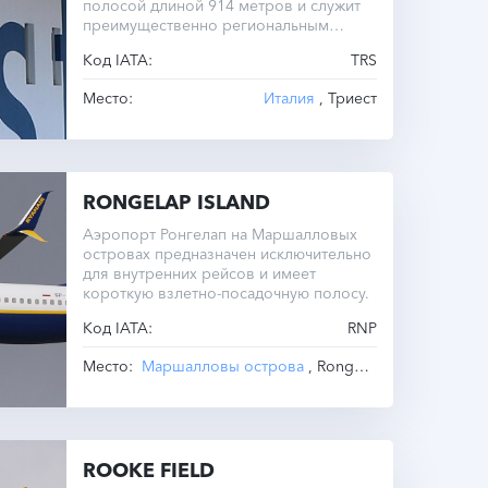
полосой длиной 914 метров и служит
преимущественно региональным
узлом с короткими рейсами.
Код IATA:
TRS
Место:
Италия
, Триест
RONGELAP ISLAND
Аэропорт Ронгелап на Маршалловых
островах предназначен исключительно
для внутренних рейсов и имеет
короткую взлетно-посадочную полосу.
Код IATA:
RNP
Место:
Маршалловы острова
, Rongelap Island
ROOKE FIELD