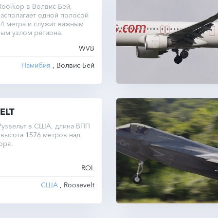
ooikop в Волвис-Бей,
асполагает одной полосой
4 метра и служит важным
ым узлом региона.
WVB
Намибия
, Волвис-Бей
ELT
Рузвельт в США, длина ВПП
 высота 1576 метров над
оря.
ROL
США
, Roosevelt