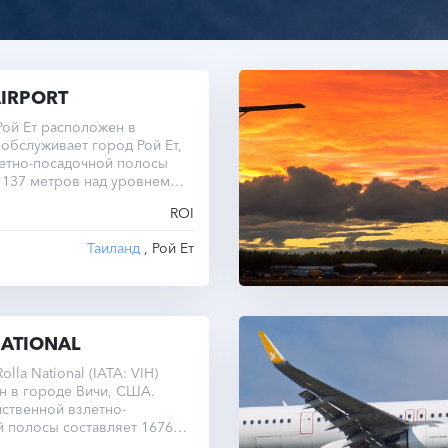
AIRPORT
ой Ет расположен в
 обслуживает город Рой Ет,
летно-посадочной полосы
 137 метров над уровнем
ROI
Таиланд
, Рой Ет
NATIONAL
lla National (IATA: VIH)
н в городе Вичи, США.
ственной взлетно-
 полосы составляет 1676
 высоте 350 метров над