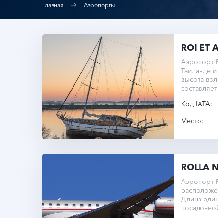
Главная
Аэропорты
ROI ET 
Аэропорт Р
Таиланде и
высота вз
составляет
моря.
Код IATA:
Место:
ROLLA 
Аэропорт Ro
расположе
Длина един
посадочной
метров при