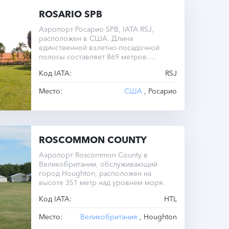
ROSARIO SPB
Аэропорт Росарио SPB, IATA RSJ,
расположен в США. Длина
единственной взлетно-посадочной
полосы составляет 869 метров.
Предназначен для легких самолетов.
Код IATA:
RSJ
Место:
США
, Росарио
ROSCOMMON COUNTY
Аэропорт Roscommon County в
Великобритании, обслуживающий
город Houghton, расположен на
высоте 351 метр над уровнем моря.
Код IATA:
HTL
Место:
Великобритания
, Houghton