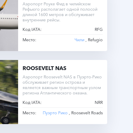
Аэропорт Роуке Фид в чилийском
Рефьюго располагает одной полосой
длиной 1600 метров и обслуживает
внутренние рейсы.
Код IATA:
RFG
Место:
Чили
, Refugio
ROOSEVELT NAS
Аэропорт Roosevelt NAS в Пуэрто-Рико
обслуживает регион острова и
является важным транспортным узлом
региона Атлантического океана.
Код IATA:
NRR
Место:
Пуэрто Рико
, Roosevelt Roads