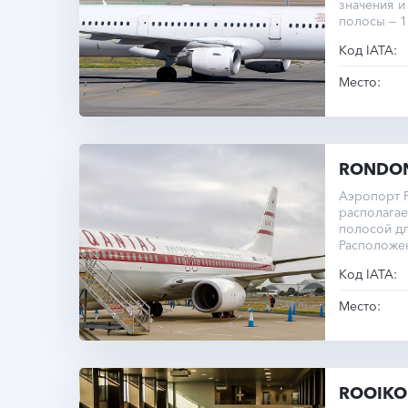
значения и
полосы — 1
Код IATA:
Место:
RONDON
Аэропорт 
располагае
полосой дл
Расположе
Код IATA:
Место:
ROOIKO