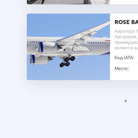
ROSE B
Аэропорт Р
Австралия,
преимущес
является 
города.
Код IATA:
Место:
«