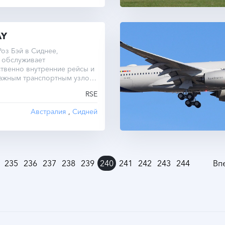
AY
оз Бэй в Сиднее,
 обслуживает
твенно внутренние рейсы и
важным транспортным узлом
RSE
Австралия
,
Сидней
235
236
237
238
239
240
241
242
243
244