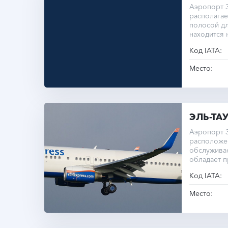
Аэропорт Э
располагае
полосой дл
находится 
уровнем м
Код IATA:
Место:
ЭЛЬ-ТА
Аэропорт Э
расположен
обслужива
обладает п
Код IATA:
Место: