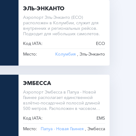
ЭЛЬ-ЭНКАНТО
Аэропорт Эль-Энканто (ECO)
расположен в Колумбии, служит для
внутренних и региональных рейсов.
Подходит для небольших самолетов.
Код IATA:
ECO
Место:
Колумбия
, Эль-Энканто
ЭМБЕССА
Аэропорт Эмбесса в Папуа - Новой
Гвинее располагает единственной
взлётно-посадочной полосой длиной
500 метров. Расположен в часовом
поясе UTC -10.0.
Код IATA:
EMS
Место:
Папуа - Новая Гвинея
, Эмбесса