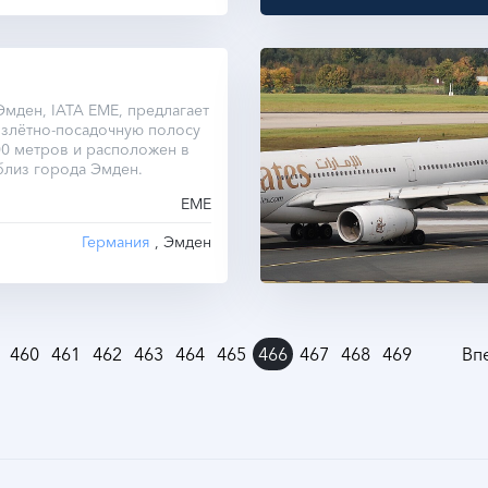
мден, IATA EME, предлагает
взлётно-посадочную полосу
0 метров и расположен в
близ города Эмден.
EME
Германия
, Эмден
460
461
462
463
464
465
466
467
468
469