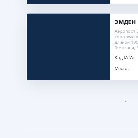
ЭМДЕН
Аэропорт Э
короткую 
длиной 100
Германии, 
Код IATA:
Место:
«