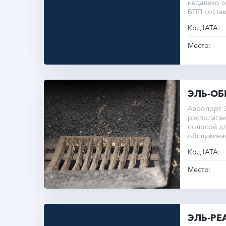
недалеко о
ВПП состав
высоте 39 
Код IATA:
Операционн
круглый го
Место:
ЭЛЬ-ОБ
Аэропорт 
располагае
полосой дл
обслуживаю
междунаро
Код IATA:
Место:
ЭЛЬ-РЕ