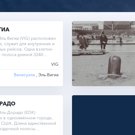
ГИА
ль-Вигиа (VIG) расположен
е, служит для внутренних и
ых рейсов. Одна взлетно-
 полоса длиной 3240
VIG
Венесуэла
, Эль-Вигиа
ОРАДО
Эль-Дорадо (EDK)
н в одноимённом городе,
, США. Длина единственной
осадочной полосы
 1280 метров при высоте