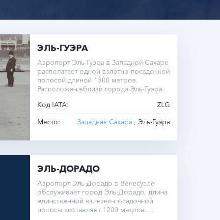
ЭЛЬ-ГУЭРА
Аэропорт Эль-Гуэра в Западной Сахаре
располагает одной взлётно-посадочной
полосой длиной 1300 метров.
Расположен вблизи города Эль-Гуэра.
Код IATA:
ZLG
Место:
Западная Сахара
, Эль-Гуэра
ЭЛЬ-ДОРАДО
Аэропорт Эль-Дорадо в Венесуэле
обслуживает город Эль-Дорадо, длина
единственной взлетно-посадочной
полосы составляет 1200 метров.
Расположен он на высоте 97 метров