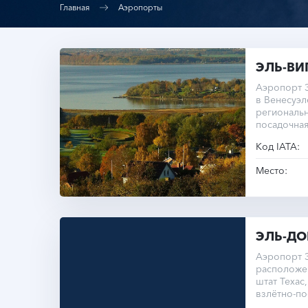
Главная
Аэропорты
ЭЛЬ-ВИ
Аэропорт Э
в Венесуэл
региональн
посадочная
метров.
Код IATA:
Место:
ЭЛЬ-Д
Аэропорт 
расположе
штат Техас
взлётно-п
составляет