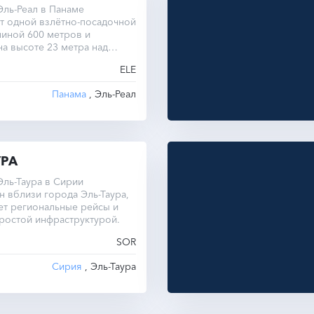
ль-Реал в Панаме
т одной взлётно-посадочной
иной 600 метров и
на высоте 23 метра над
оря.
ELE
Панама
, Эль-Реал
УРА
ль-Таура в Сирии
 вблизи города Эль-Таура,
ет региональные рейсы и
ростой инфраструктурой.
SOR
Сирия
, Эль-Таура