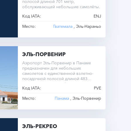
полосой длиной 701 метр,
обслуживающей небольшие самолёты.
Код IATA:
ENJ
Место:
Гватемала
, Эль-Нараньо
ЭЛЬ-ПОРВЕНИР
Аэропорт Эль-Порвенир в Панаме
предназначен для небольших
самолетов с единственной взлетно-
посадочной полосой длиной 483
метра. Расположен вблизи города Эль-
Код IATA:
PVE
Порвенир.
Место:
Панама
, Эль-Порвенир
ЭЛЬ-РЕКРЕО