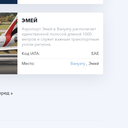
ЭМЕЙ
Аэропорт Эмей в Вануату располагает
единственной полосой длиной 1000
метров и служит важным транспортным
узлом региона.
Код IATA:
EAE
Место:
Вануату
, Эмей
»