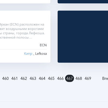
Эркан (ECN) расположен на
ужит воздушными воротами
ы страны, города Лефкоша.
нственной полосы
 2758 метров.
ECN
Кипр
, Lefkosa
460
461
462
463
464
465
466
467
468
469