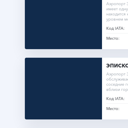
Аэропорт 
имеет одну
находится 
уровнем м
Код IATA:
Место:
ЭПИСК
Аэропорт 
обслуживае
соседние г
вблизи гор
Код IATA:
Место: