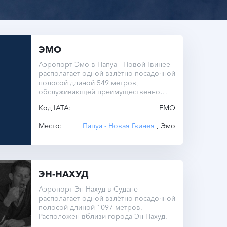
ЭМО
Аэропорт Эмо в Папуа - Новой Гвинее
располагает одной взлётно-посадочной
полосой длиной 549 метров,
обслуживающей преимущественно
внутренние рейсы.
Код IATA:
EMO
Место:
Папуа - Новая Гвинея
, Эмо
ЭН-НАХУД
Аэропорт Эн-Нахуд в Судане
располагает одной взлётно-посадочной
полосой длиной 1097 метров.
Расположен вблизи города Эн-Нахуд.