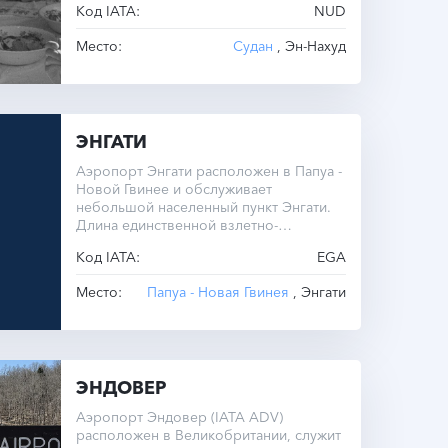
Код IATA:
NUD
Место:
Судан
, Эн-Нахуд
ЭНГАТИ
Аэропорт Энгати расположен в Папуа -
Новой Гвинее и обслуживает
небольшой населенный пункт Энгати.
Длина единственной взлетно-
посадочной полосы составляет всего
Код IATA:
EGA
440 метров.
Место:
Папуа - Новая Гвинея
, Энгати
ЭНДОВЕР
Аэропорт Эндовер (IATA ADV)
расположен в Великобритании, служит