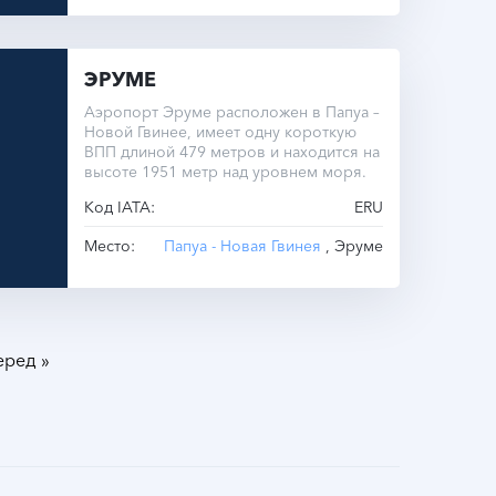
ЭРУМЕ
Аэропорт Эруме расположен в Папуа –
Новой Гвинее, имеет одну короткую
ВПП длиной 479 метров и находится на
высоте 1951 метр над уровнем моря.
Код IATA:
ERU
Место:
Папуа - Новая Гвинея
, Эруме
»