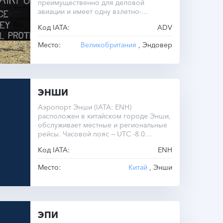
преимущественно для деловой
авиации и имеет одну взлетно-
посадочную полосу длиной 1033 метра.
Код IATA:
ADV
Место:
Великобритания
, Эндовер
ЭНШИ
Аэропорт Энши (IATA: ENH)
расположен в китайском городе Энши,
обслуживает местные и региональные
рейсы. Часовой пояс — UTC -8.0
круглый год.
Код IATA:
ENH
Место:
Китай
, Энши
ЭПИ