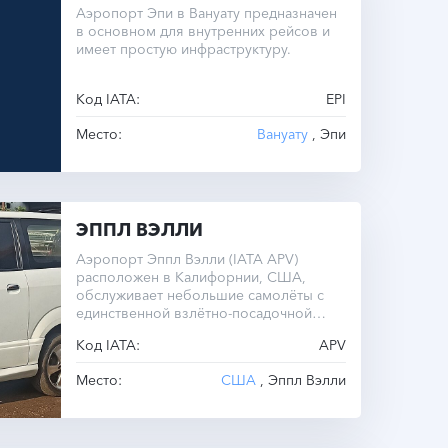
Аэропорт Эпи в Вануату предназначен
в основном для внутренних рейсов и
имеет простую инфраструктуру.
Код IATA:
EPI
Место:
Вануату
, Эпи
ЭППЛ ВЭЛЛИ
Аэропорт Эппл Вэлли (IATA APV)
расположен в Калифорнии, США,
обслуживает небольшие самолёты с
единственной взлётно-посадочной
полосой длиной 1981 метр.
Код IATA:
APV
Место:
США
, Эппл Вэлли