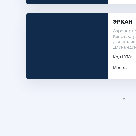
ЭРКАН
Аэропорт 
Кипре, сл
для столиц
Длина еди
составляет
Код IATA:
Место:
«