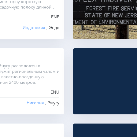
меет одну короткую
осадочную полосу длиной
.
ENE
Индонезия
, Энде
Энугу расположен в
лужит региональным узлом и
 взлетно-посадочную
ной 2400 метров.
ENU
Нигерия
, Энугу