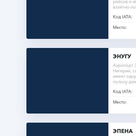
рейсов и и
взлётно-п
750 метров
Код IATA:
Место:
ЭНУГУ
Аэропорт 
Нигерии, с
имеет одну
полосу дли
Код IATA:
Место:
ЭПЕНА