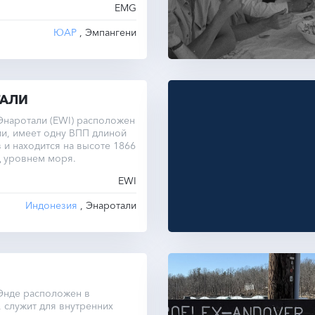
EMG
ЮАР
, Эмпангени
ТАЛИ
Энаротали (EWI) расположен
и, имеет одну ВПП длиной
 и находится на высоте 1866
д уровнем моря.
EWI
Индонезия
, Энаротали
Энде расположен в
 служит для внутренних