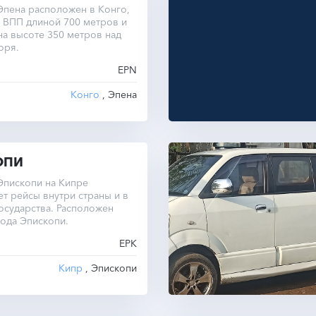
Эпена расположен в Конго,
 ВПП длиной 700 метров и
на высоте 350 метров над
оря.
EPN
Конго
, Эпена
ОПИ
Эпископи на Кипре
т рейсы внутри страны и в
осударства. Расположен
ода Эпископи.
EPK
Кипр
, Эпископи