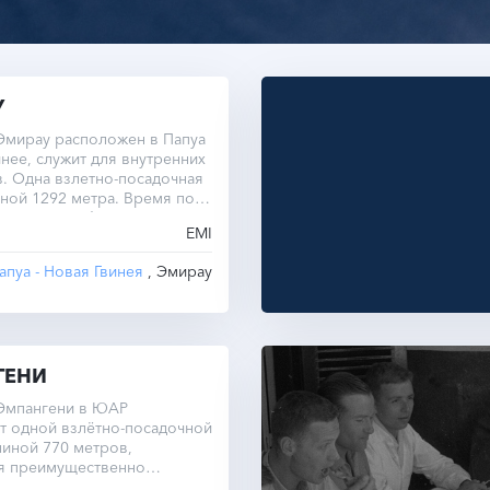
У
Эмирау расположен в Папуа
инее, служит для внутренних
. Одна взлетно-посадочная
ной 1292 метра. Время по
летнему графику одинаково:
EMI
апуа - Новая Гвинея
, Эмирау
ГЕНИ
Эмпангени в ЮАР
т одной взлётно-посадочной
иной 770 метров,
я преимущественно
 рейсы.