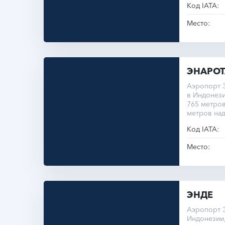
Код IATA:
Место:
ЭНАРО
Аэропорт 
в Индонези
765 метров
метров на
Код IATA:
Место:
ЭНДЕ
Аэропорт 
Индонезии,