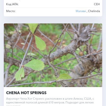
Код IATA:
CEH
Место:
Малави
, Chelinda
CHENA HOT SPRINGS
Аэропорт Чена Хот Спрингс расположен в штате Аляска, США, с
единственной полосой длиной 610 метров. Подходит для легких