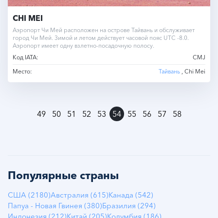
CHI MEI
Аэропорт Чи Мей расположен на острове Тайвань и обслуживает
город Чи Мей. Зимой и летом действует часовой пояс UTC -8.0.
Аэропорт имеет одну взлетно-посадочную полосу.
Код IATA:
CMJ
Место:
Тайвань
, Chi Mei
»
49
50
51
52
53
54
55
56
57
58
Популярные страны
США (2180)
Австралия (615)
Канада (542)
Папуа - Новая Гвинея (380)
Бразилия (294)
Индонезия (212)
Китай (205)
Колумбия (186)