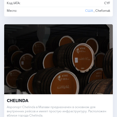
Код IATA:
CYF
Место:
США
, Chefornak
CHELINDA
Аэропорт Chelinda в Малави предназначен в основном для
внутренних рейсов и имеет простую инфраструктуру. Расположен
вблизи города Chelinda.