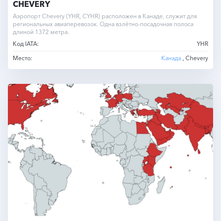
CHEVERY
Аэропорт Chevery (YHR, CYHR) расположен в Канаде, служит для
региональных авиаперевозок. Одна взлётно-посадочная полоса
длиной 1372 метра.
Код IATA:
YHR
Место:
Канада
, Chevery