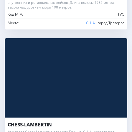
внутренних и региональных рейсов. Длина полосы 1982 метра,
высота над уровнем моря 190 метров.
Код IATA:
TVC
Место:
США
, город Траверсе
CHESS-LAMBERTIN
Аэропорт Chess-Lambertin в городе Franklin, США, располагает