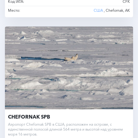
Код IATA:
CFK
Место:
США
, Chefornak, AK
CHEFORNAK SPB
Аэропорт Chefornak SPB в США, расположен на острове, с
единственной полосой длиной 564 метра и высотой над уровнем
моря 16 метров.