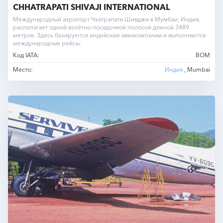
CHHATRAPATI SHIVAJI INTERNATIONAL
Международный аэропорт Чхатрапати Шивджи в Мумбаи, Индия,
располагает одной взлётно-посадочной полосой длиной 3489
метров. Здесь базируются индийские авиакомпании и выполняются
международные рейсы.
Код IATA:
BOM
Место:
Индия
, Mumbai