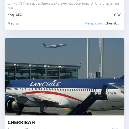
длину 1311 метров. Здесь действует часовой пояс UTC -8.0 круглый
год.
Код IATA:
CBC
Место:
Австралия
, Cherrabun
CHERRIBAH