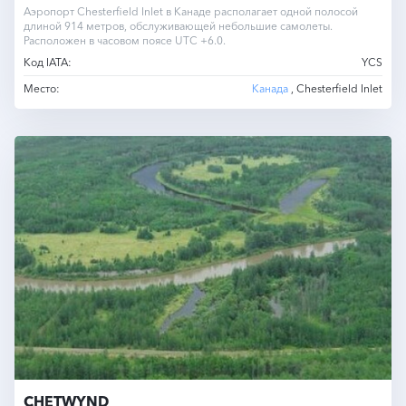
Аэропорт Chesterfield Inlet в Канаде располагает одной полосой
длиной 914 метров, обслуживающей небольшие самолеты.
Расположен в часовом поясе UTC +6.0.
Код IATA:
YCS
Место:
Канада
, Chesterfield Inlet
CHETWYND