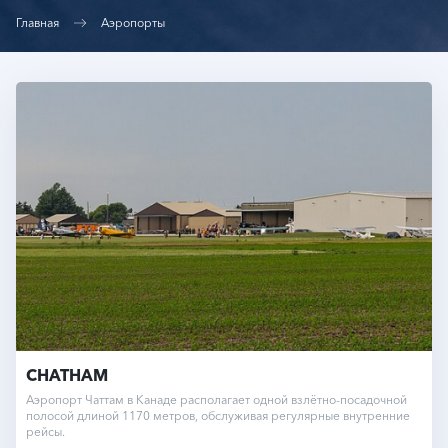
Главная
Аэропорты
CHATHAM
Аэропорт Чаттам в Канаде располагает одной взлётно-посадочной
полосой длиной 1170 метров, обслуживая регулярные внутренние
рейсы.