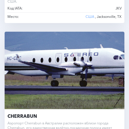
США.
Код IATA:
JKV
Место:
США
, Jacksonville, TX
CHERRABUN
Аэропорт Cherrabun в Австралии расположен вблизи города
Cherrabun, его единственная взлётно-посадочная полоса имеет