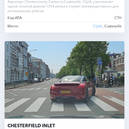
Аэропорт Chestercounty Carlson в Coatesville, США, располагает
одной полосой длиной 1554 метра и служит преимущественно для
региональных рейсов.
Код IATA:
CTH
Место:
США
, Coatesville
CHESTERFIELD INLET