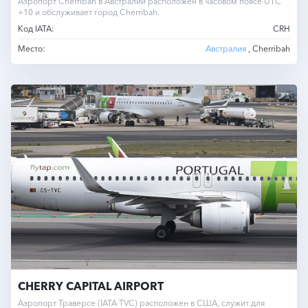
Аэропорт Cherribah в Австралии расположен в часовом поясе UTC
+10 и обслуживает город Cherribah.
Код IATA:
CRH
Место:
Австралия
, Cherribah
CHERRY CAPITAL AIRPORT
Аэропорт Траверсе (IATA TVC) расположен в США, служит для