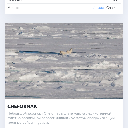
Место:
Канада
, Chatham
CHEFORNAK
Небольшой аэропорт Chefornak в штате Аляска с единственной
взлётно-посадочной полосой длиной 762 метра, обслуживающий
местные рейсы и туризм.