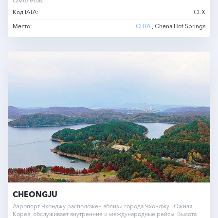
самолетов.
Код IATA:
CEX
Место:
США
, Chena Hot Springs
CHEONGJU
Аэропорт Чхонджу расположен вблизи города Чхонджу, Южная
Корея, обслуживает внутренние и международные рейсы. Высота