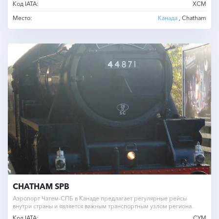
Код IATA:
XCM
Место:
Канада
, Chatham
CHATHAM SPB
Аэропорт Чатем-СПБ в Канаде предлагает регулярные рейсы
внутри страны и является важным транспортным узлом региона.
Код IATA:
CYM