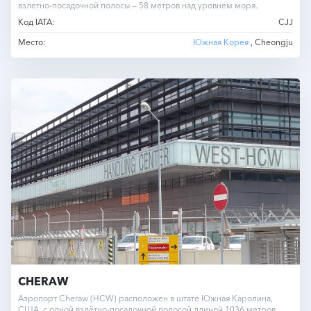
взлетно-посадочной полосы — 58 метров над уровнем моря.
Код IATA:
CJJ
Место:
Южная Корея
, Cheongju
CHERAW
Аэропорт Cheraw (HCW) расположен в штате Южная Каролина,
США, с одной взлётно-посадочной полосой длиной 1036 метров.