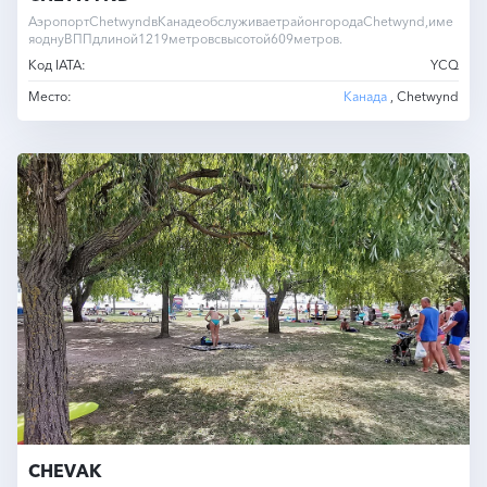
АэропортChetwyndвКанадеобслуживаетрайонгородаChetwynd,име
яоднуВППдлиной1219метровсвысотой609метров.
Код IATA:
YCQ
Место:
Канада
, Chetwynd
CHEVAK