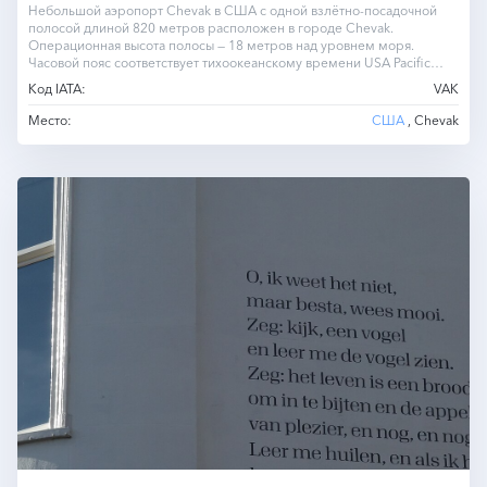
Небольшой аэропорт Chevak в США с одной взлётно-посадочной
полосой длиной 820 метров расположен в городе Chevak.
Операционная высота полосы — 18 метров над уровнем моря.
Часовой пояс соответствует тихоокеанскому времени USA Pacific
Time (PT).
Код IATA:
VAK
Место:
США
, Chevak