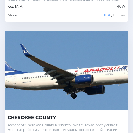
Код IATA:
HCW
Место:
США
, Cheraw
CHEROKEE COUNTY
Аэропорт Cherokee County в Джексонвилле, Техас, обслуживает
местные рейсы и является важным узлом региональной авиации