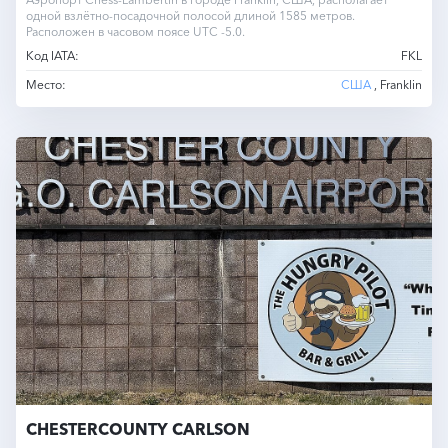
одной взлётно-посадочной полосой длиной 1585 метров.
Расположен в часовом поясе UTC -5.0.
Код IATA:
FKL
Место:
США
, Franklin
CHESTERCOUNTY CARLSON