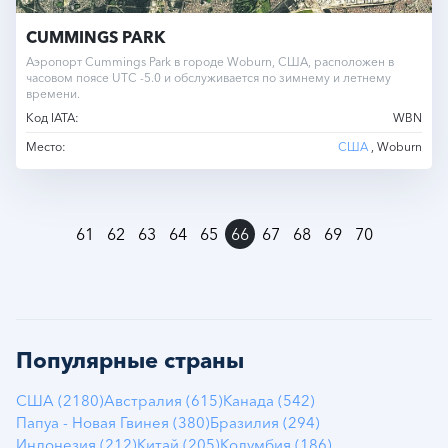
CUMMINGS PARK
Аэропорт Cummings Park в городе Woburn, США, расположен в
часовом поясе UTC -5.0 и обслуживается по зимнему и летнему
времени.
Код IATA:
WBN
Место:
США
, Woburn
»
61
62
63
64
65
66
67
68
69
70
Популярные страны
США (2180)
Австралия (615)
Канада (542)
Папуа - Новая Гвинея (380)
Бразилия (294)
Индонезия (212)
Китай (205)
Колумбия (186)