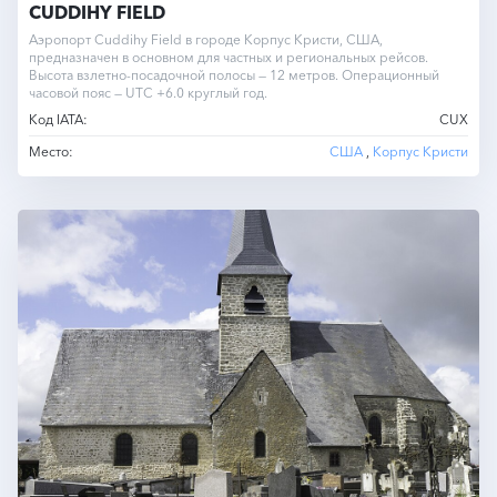
CUDDIHY FIELD
Аэропорт Cuddihy Field в городе Корпус Кристи, США,
предназначен в основном для частных и региональных рейсов.
Высота взлетно-посадочной полосы — 12 метров. Операционный
часовой пояс — UTC +6.0 круглый год.
Код IATA:
CUX
Место:
США
,
Корпус Кристи