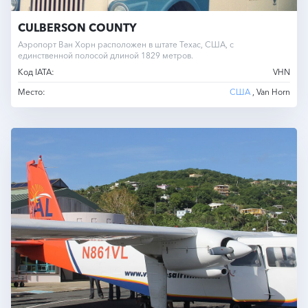
CULBERSON COUNTY
Аэропорт Ван Хорн расположен в штате Техас, США, с
единственной полосой длиной 1829 метров.
Код IATA:
VHN
Место:
США
, Van Horn