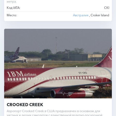
метра.
Код IATA:
CKI
Место:
Австралия
, Croker Island
CROOKED CREEK
Аэропорт Crooked Creek в США предназначен в основном для
частных и легких самолетов с единственной взлетно-посадочной