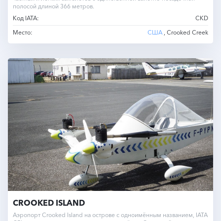
полосой длиной 366 метров.
Код IATA:
CKD
Место:
США
, Crooked Creek
CROOKED ISLAND
Аэропорт Crooked Island на острове с одноимённым названием, IATA