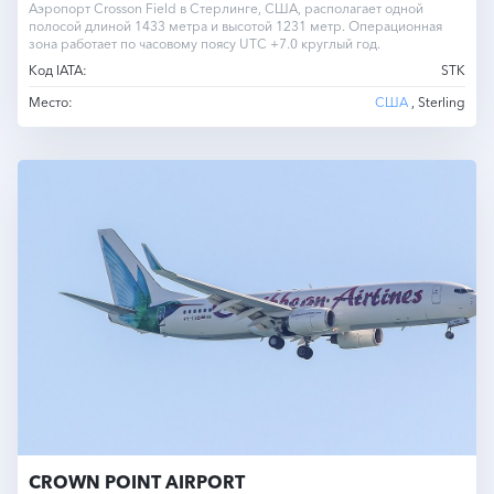
Аэропорт Crosson Field в Стерлинге, США, располагает одной
полосой длиной 1433 метра и высотой 1231 метр. Операционная
зона работает по часовому поясу UTC +7.0 круглый год.
Код IATA:
STK
Место:
США
, Sterling
CROWN POINT AIRPORT