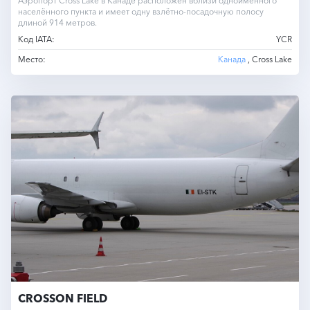
Аэропорт Cross Lake в Канаде расположен вблизи одноимённого
населённого пункта и имеет одну взлётно-посадочную полосу
длиной 914 метров.
Код IATA:
YCR
Место:
Канада
, Cross Lake
CROSSON FIELD