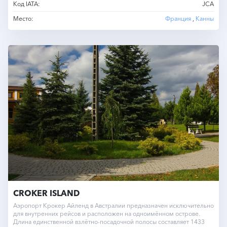
Код IATA:
JCA
Место:
Франция
,
Канны
CROKER ISLAND
Аэропорт Крокер Айленд в Австралии предназначен исключительно
для внутренних рейсов и расположен на одноимённом острове.
Длина единственной взлётно-посадочной полосы составляет 1433