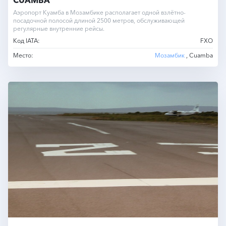
Аэропорт Куамба в Мозамбике располагает одной взлётно-
посадочной полосой длиной 2500 метров, обслуживающей
регулярные внутренние рейсы.
Код IATA:
FXO
Место:
Мозамбик
, Cuamba