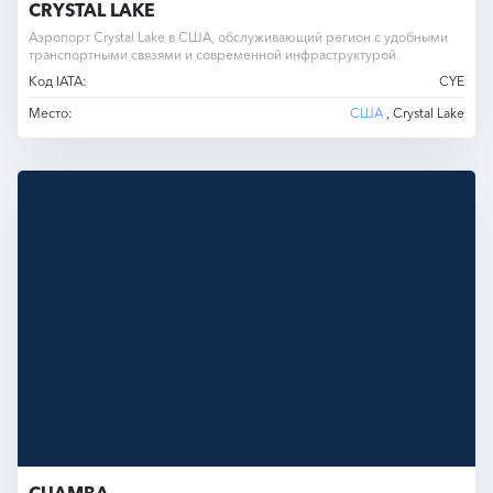
CRYSTAL LAKE
Аэропорт Crystal Lake в США, обслуживающий регион с удобными
транспортными связями и современной инфраструктурой.
Код IATA:
CYE
Место:
США
, Crystal Lake
CUAMBA