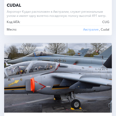
CUDAL
Аэропорт Кудал расположен в Австралии, служит региональным
узлом и имеет одну взлетно-посадочную полосу высотой 491 метр.
Код IATA:
CUG
Место:
Австралия
, Cudal