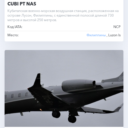
CUBI PT NAS
Кубитапская военно-морская воздушная станция, расположенная на
острове Лусон, Филиппины, с единственной полосой длиной 730
метров и высотой 250 метров.
Код IATA:
NCP
Место:
Филиппины
, Luzon Is