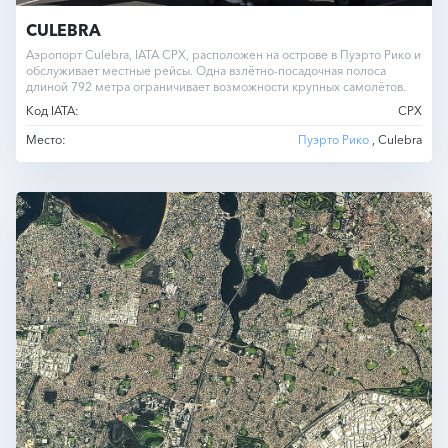
CULEBRA
Аэропорт Culebra, IATA CPX, расположен на острове в Пуэрто Рико и
обслуживает местные рейсы. Одна взлётно-посадочная полоса
длиной 792 метра ограничивает возможности крупных самолётов.
Код IATA:
CPX
Место:
Пуэрто Рико
, Culebra