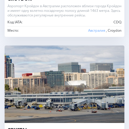
Аэропорт Кройдон в Австралии расположен вблизи города Кройдон
и имеет одну взлетно-посадочную полосу длиной 1463 метра. Здесь
обслуживаются регулярные внутренние рейсы.
Код IATA:
CDQ
Место:
Австралия
, Croydon