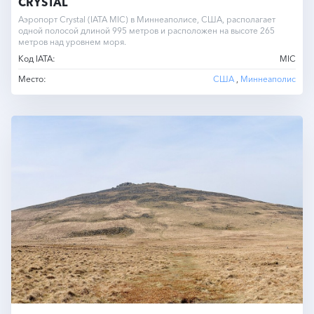
CRYSTAL
Аэропорт Crystal (IATA MIC) в Миннеаполисе, США, располагает
одной полосой длиной 995 метров и расположен на высоте 265
метров над уровнем моря.
Код IATA:
MIC
Место:
США
,
Миннеаполис