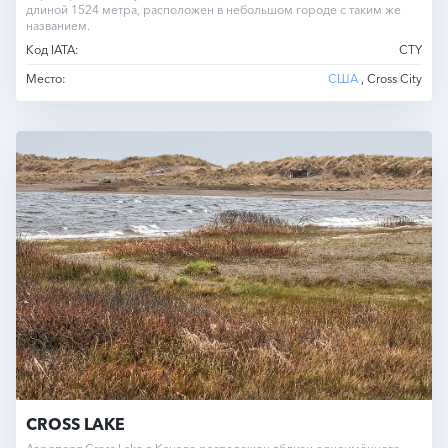
длиной 1524 метра, расположен в небольшом городе с таким же
названием.
Код IATA:
CTY
Место:
США
, Cross City
CROSS LAKE