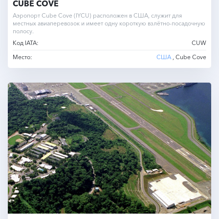
CUBE COVE
Аэропорт Cube Cove (IYCU) расположен в США, служит для
местных авиаперевозок и имеет одну короткую взлётно-посадочную
полосу.
Код IATA:
CUW
Место:
США
, Cube Cove