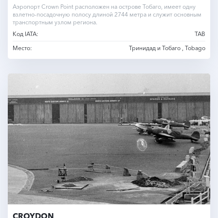
Аэропорт Crown Point расположен на острове Тобаго, имеет одну
взлетно-посадочную полосу длиной 2744 метра и служит основным
транспортным узлом региона.
Код IATA:
TAB
Место:
Тринидад и Тобаго , Tobago
CROYDON