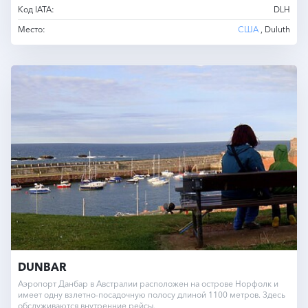
Код IATA:
DLH
Место:
США
, Duluth
DUNBAR
Аэропорт Данбар в Австралии расположен на острове Норфолк и
имеет одну взлетно-посадочную полосу длиной 1100 метров. Здесь
обслуживаются внутренние рейсы.