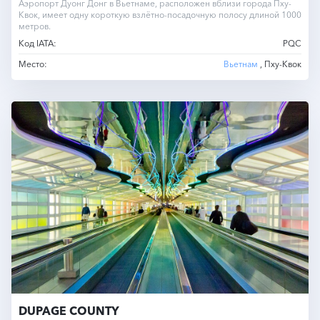
Аэропорт Дуонг Донг в Вьетнаме, расположен вблизи города Пху-
Квок, имеет одну короткую взлётно-посадочную полосу длиной 1000
метров.
Код IATA:
PQC
Место:
Вьетнам
, Пху-Квок
DUPAGE COUNTY