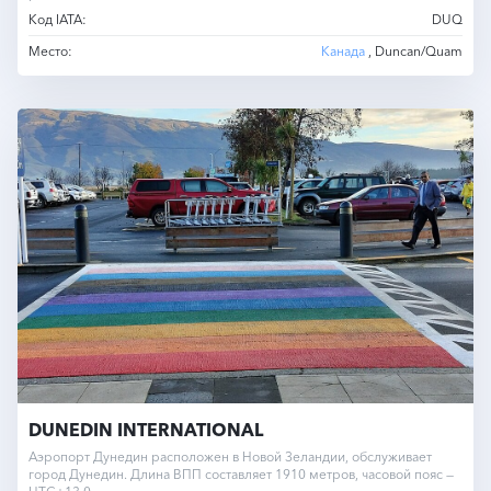
Код IATA:
DUQ
Место:
Канада
, Duncan/Quam
DUNEDIN INTERNATIONAL
Аэропорт Дунедин расположен в Новой Зеландии, обслуживает
город Дунедин. Длина ВПП составляет 1910 метров, часовой пояс —