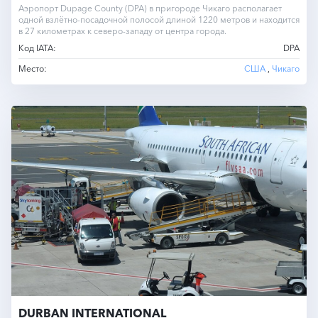
Аэропорт Dupage County (DPA) в пригороде Чикаго располагает
одной взлётно-посадочной полосой длиной 1220 метров и находится
в 27 километрах к северо-западу от центра города.
Код IATA:
DPA
Место:
США
,
Чикаго
DURBAN INTERNATIONAL