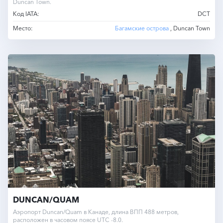
Duncan Town.
Код IATA:
DCT
Место:
Багамские острова
, Duncan Town
DUNCAN/QUAM
Аэропорт Duncan/Quam в Канаде, длина ВПП 488 метров,
расположен в часовом поясе UTC -8.0.