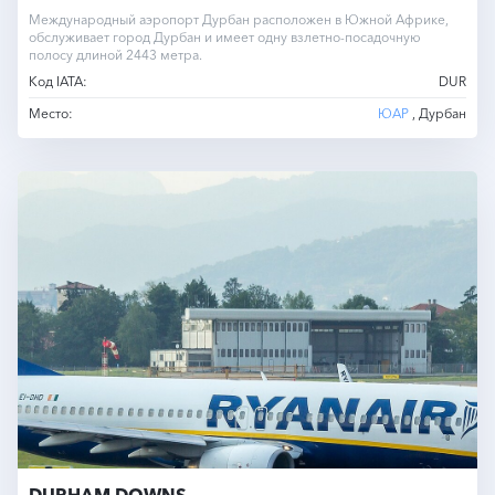
Международный аэропорт Дурбан расположен в Южной Африке,
обслуживает город Дурбан и имеет одну взлетно-посадочную
полосу длиной 2443 метра.
Код IATA:
DUR
Место:
ЮАР
, Дурбан
DURHAM DOWNS