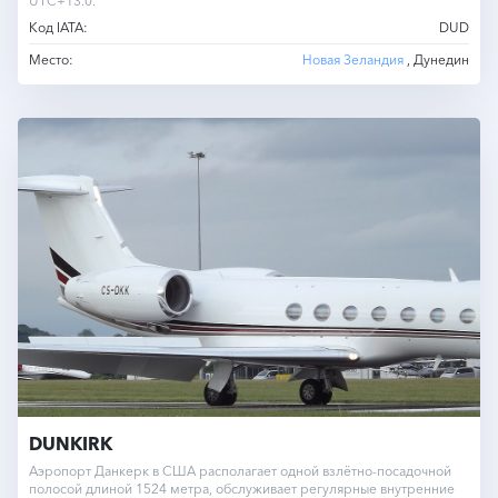
UTC+13.0.
Код IATA:
DUD
Место:
Новая Зеландия
, Дунедин
DUNKIRK
Аэропорт Данкерк в США располагает одной взлётно-посадочной
полосой длиной 1524 метра, обслуживает регулярные внутренние