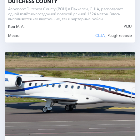
DUTCHESS COUNTY
Аэропорт Dutchess County (POU) в Пахкепси, США, располагает
одной взлётно-посадочной полосой длиной 1524 метра. Здесь
выполняются как внутренние, так и чартерные рейсы.
Код IATA:
POU
Место:
США
, Poughkeepsie