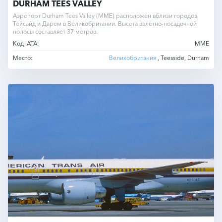
DURHAM TEES VALLEY
Аэропорт Durham Tees Valley (MME) расположен вблизи городов
Тейсайд и Дарем в Великобритании. Высота взлетно-посадочной
полосы составляет 37 метров.
Код IATA:
MME
Место:
Великобритания
, Teesside, Durham