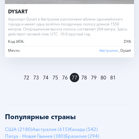
DYSART
Аэропорт Dysart в Австралии расположен вблизи одноимённого
города и имеет одну взлётно-посадочную полосу длиной 1550
метров. Операционная высота полосы составляет 204 метра. Здесь
действует часовой пояс UTC -10.0 круглый год.
Код IATA:
DYA
Место:
Австралия
, Dysart
»
72
73
74
75
76
77
78
79
80
81
Популярные страны
США (2180)
Австралия (615)
Канада (542)
Папуа - Новая Гвинея (380)
Бразилия (294)