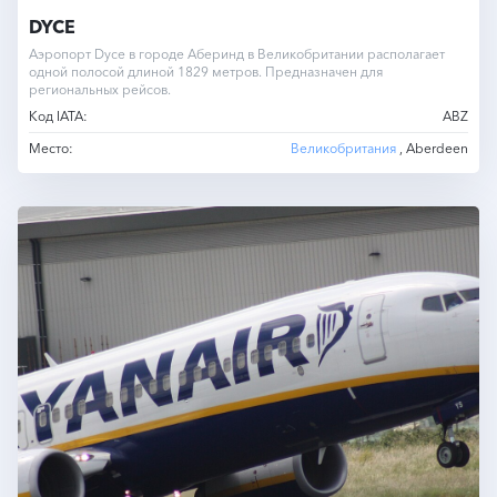
DYCE
Аэропорт Dyce в городе Аберинд в Великобритании располагает
одной полосой длиной 1829 метров. Предназначен для
региональных рейсов.
Код IATA:
ABZ
Место:
Великобритания
, Aberdeen