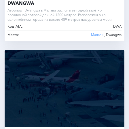
DWANGWA
Аэропорт Dwangwa в Малави располагает одной взлётно-
посадочной полосой длиной 1200 метров. Расположен он в
одноимённом городе на высоте 489 метров над уровнем моря.
Код IATA:
DWA
Место:
Малави
, Dwangwa