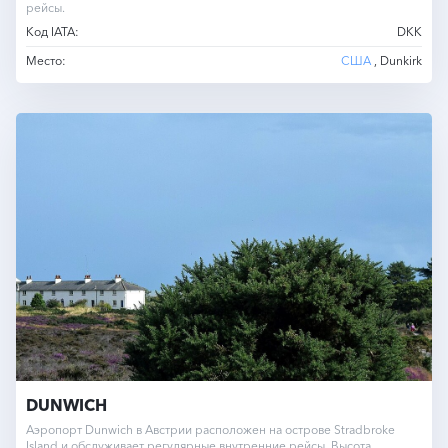
рейсы.
Код IATA:
DKK
Место:
США
, Dunkirk
DUNWICH
Аэропорт Dunwich в Австрии расположен на острове Stradbroke
Island и обслуживает регулярные внутренние рейсы. Высота