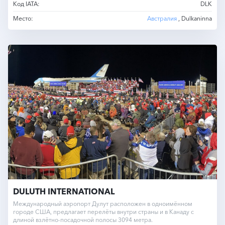
Код IATA:
DLK
Место:
Австралия
, Dulkaninna
DULUTH INTERNATIONAL
Международный аэропорт Дулут расположен в одноимённом
городе США, предлагает перелёты внутри страны и в Канаду с
длиной взлётно-посадочной полосы 3094 метра.