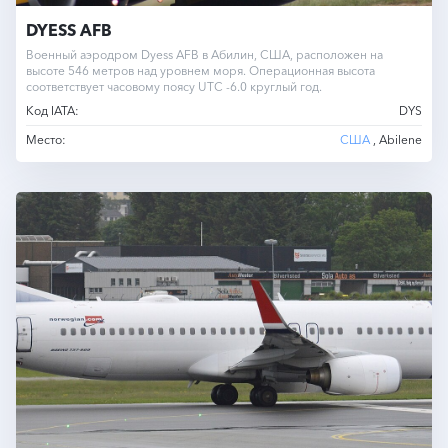
DYESS AFB
Военный аэродром Dyess AFB в Абилин, США, расположен на
высоте 546 метров над уровнем моря. Операционная высота
соответствует часовому поясу UTC -6.0 круглый год.
Код IATA:
DYS
Место:
США
, Abilene