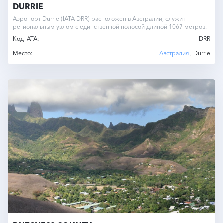
DURRIE
Аэропорт Durrie (IATA DRR) расположен в Австралии, служит
региональным узлом с единственной полосой длиной 1067 метров.
Код IATA:
DRR
Место:
Австралия
, Durrie