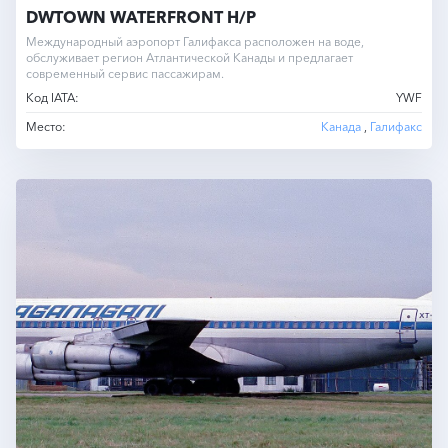
DWTOWN WATERFRONT H/P
Международный аэропорт Галифакса расположен на воде,
обслуживает регион Атлантической Канады и предлагает
современный сервис пассажирам.
Код IATA:
YWF
Место:
Канада
,
Галифакс