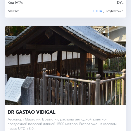
Код IATA:
DYL
Место:
США
, Doylestown
DR GASTAO VIDIGAL
Аэропорт Марилии, Бразилия, располагает одной взлётно-
посадочной полосой длиной 1500 метров. Расположен в часовом
поясе UTC +3.0.