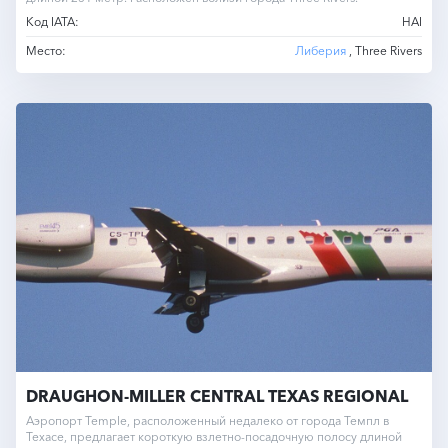
Код IATA:
HAI
Место:
Либерия
, Three Rivers
DRAUGHON-MILLER CENTRAL TEXAS REGIONAL
Аэропорт Temple, расположенный недалеко от города Темпл в
Техасе, предлагает короткую взлетно-посадочную полосу длиной