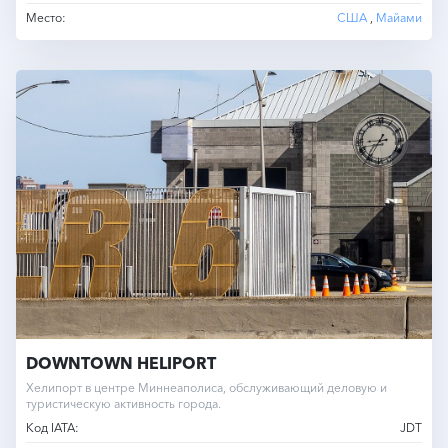
Место:
США
,
Майами
DOWNTOWN HELIPORT
Хелипорт в центре Миннеаполиса, обслуживающий деловую и
туристическую активность города.
Код IATA:
JDT