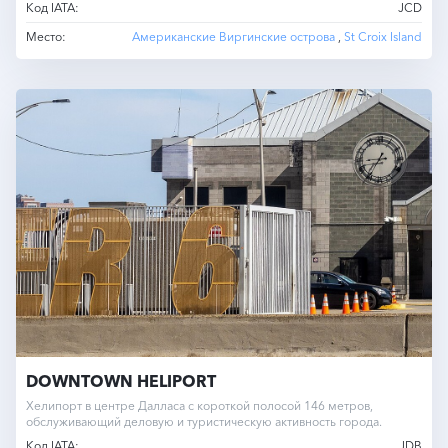
Код IATA:
JCD
Место:
Американские Виргинские острова
,
St Croix Island
DOWNTOWN HELIPORT
Хелипорт в центре Далласа с короткой полосой 146 метров,
обслуживающий деловую и туристическую активность города.
Код IATA:
JDB