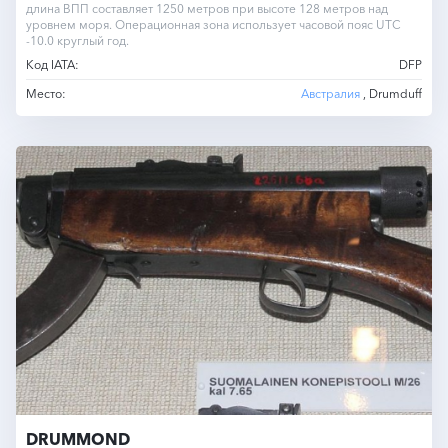
длина ВПП составляет 1250 метров при высоте 128 метров над
уровнем моря. Операционная зона использует часовой пояс UTC
-10.0 круглый год.
Код IATA:
DFP
Место:
Австралия
, Drumduff
DRUMMOND