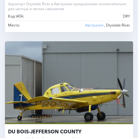
Аэропорт Drysdale River в Австралии предназначен исключительно
для частных и легких самолетов.
Код IATA:
DRY
Место:
Австралия
, Drysdale River
DU BOIS-JEFFERSON COUNTY