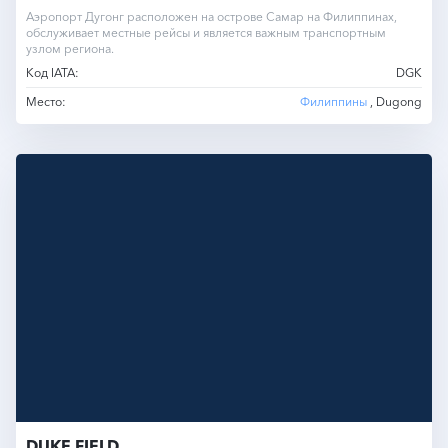
Аэропорт Дугонг расположен на острове Самар на Филиппинах,
обслуживает местные рейсы и является важным транспортным
узлом региона.
Код IATA:
DGK
Место:
Филиппины
, Dugong
DUKE FIELD