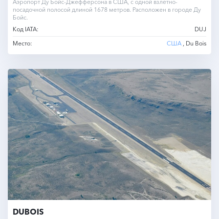
Аэропорт Ду Бойс-Джефферсона в США, с одной взлётно-
посадочной полосой длиной 1678 метров. Расположен в городе Ду
Бойс.
Код IATA:
DUJ
Место:
США
, Du Bois
DUBOIS