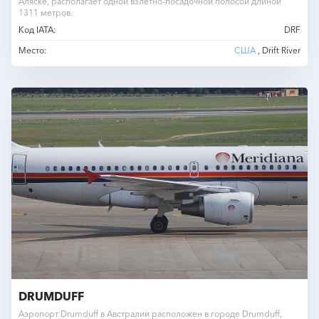
Аляске, располагает одной взлётно-посадочной полосой длиной
1311 метров.
Код IATA:
DRF
Место:
США
, Drift River
DRUMDUFF
Аэропорт Drumduff в Австралии расположен в городе Drumduff,