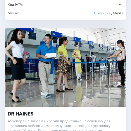
Код IATA:
MII
Место:
Бразилия
, Marilia
DR HAINES
Аэропорт Dr Haines в Либерии предназначен в основном для
внутренних рейсов и имеет одну взлетно-посадочную полосу
длиной 251 метр. Расположен вблизи города Three Rivers.