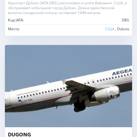
Аэропорт Дубоис (IATA DBS) расположен в штате Вайоминг, США, и
обслуживает небольшой город Дубоис. Длина единственной
взлетно-посадочной полосы составляет 1448 метров.
Код IATA:
DBS
Место:
США
, Dubois
DUGONG