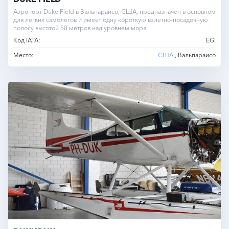
Аэропорт Duke Field в Вальпараисо, США, предназначен в основном
для легких самолетов и имеет одну короткую взлетно-посадочную
полосу высотой 58 метров над уровнем моря.
Код IATA:
EGI
Место:
США
, Вальпараисо