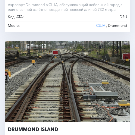
Аэропорт Drummond в США, обслуживающий небольшой город с
единственной взлётно-посадочной полосой длиной 732 метра.
Код IATA:
DRU
Место:
США
, Drummond
DRUMMOND ISLAND