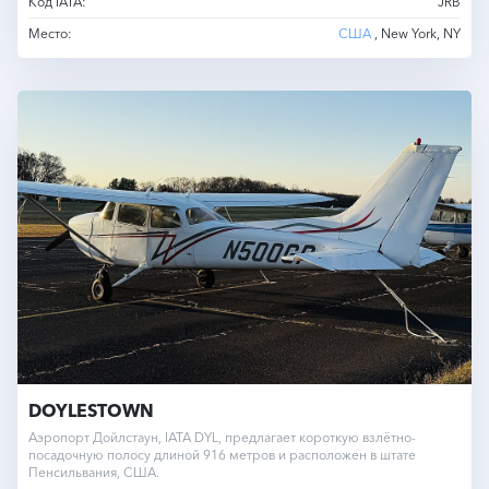
Код IATA:
JRB
Место:
США
, New York, NY
DOYLESTOWN
Аэропорт Дойлстаун, IATA DYL, предлагает короткую взлётно-
посадочную полосу длиной 916 метров и расположен в штате
Пенсильвания, США.