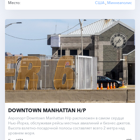
Место:
США
,
Миннеаполис
DOWNTOWN MANHATTAN H/P
Аэропорт Downtown Manhattan H/p расположен в самом сердце
Нью-Йорка, обслуживая рейсы местных авиалиний и бизнес-джетов.
Высота взлетно-посадочной полосы составляет всего 2 метра над
уровнем моря.