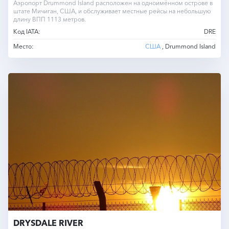
Аэропорт Drummond Island расположен на одноимённом острове в
штате Мичиган, США, и обслуживает местные рейсы на небольшую
длину ВПП 1113 метров.
Код IATA:
DRE
Место:
США
, Drummond Island
DRYSDALE RIVER