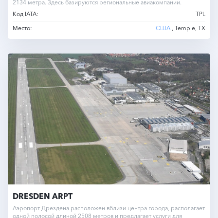
2134 метра. Здесь базируются региональные авиакомпании.
Код IATA:
TPL
Место:
США
, Temple, TX
DRESDEN ARPT
Аэропорт Дрездена расположен вблизи центра города, располагает
одной полосой длиной 2508 метров и предлагает услуги для