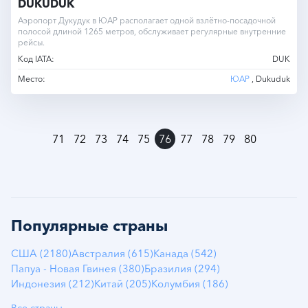
DUKUDUK
Аэропорт Дукудук в ЮАР располагает одной взлётно-посадочной
полосой длиной 1265 метров, обслуживает регулярные внутренние
рейсы.
Код IATA:
DUK
Место:
ЮАР
, Dukuduk
»
71
72
73
74
75
76
77
78
79
80
Популярные страны
США (2180)
Австралия (615)
Канада (542)
Папуа - Новая Гвинея (380)
Бразилия (294)
Индонезия (212)
Китай (205)
Колумбия (186)