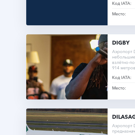
Код IATA:
Место:
DIGBY
Аэропорт D
небольшие
взлётно-п
914 метров
города Dig
Код IATA:
Место:
DILASA
Аэропорт D
предназнач