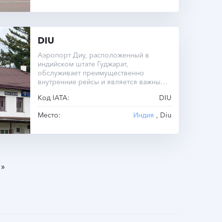
DIU
Аэропорт Диу, расположенный в
индийском штате Гуджарат,
обслуживает преимущественно
внутренние рейсы и является важным
транспортным узлом региона.
Код IATA:
DIU
Место:
Индия
, Diu
»