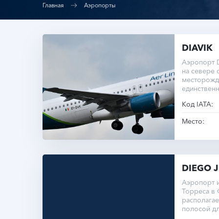
Главная
Аэропорты
DIAVIK
Аэропорт D
на севере 
месторожд
единственн
Код IATA:
Место:
DIEGO 
Аэропорт 
Торреса в 
располагае
полосой дл