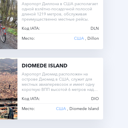
Аэропорт Диллона в США располагает
одной взлётно-посадочной полосой
длиной 1219 метров, обслуживая
преимущественно местные рейсы.
Код IATA:
DLN
Место:
США
, Dillon
DIOMEDE ISLAND
Аэропорт Диомид расположен на
острове Диомид в США, служит для
местных авиаперевозок и имеет одну
короткую ВПП высотой 6 метров над
уровнем моря.
Код IATA:
DIO
Место:
США
, Diomede Island