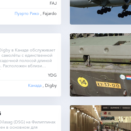
FAJ
Пуэрто Рико
, Fajardo
igby в Канаде обслуживает
 самолёты с единственной
осадочной полосой длиной
. Расположен вблизи
by.
YDG
Канада
, Digby
G
ilasag (DSG) на Филиппинах
ен в основном для