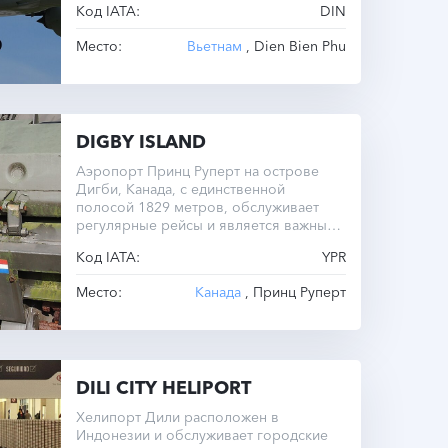
Код IATA:
DIN
Место:
Вьетнам
, Dien Bien Phu
DIGBY ISLAND
Аэропорт Принц Руперт на острове
Дигби, Канада, с единственной
полосой 1829 метров, обслуживает
регулярные рейсы и является важным
узлом региональной авиации.
Код IATA:
YPR
Место:
Канада
, Принц Руперт
DILI CITY HELIPORT
Хелипорт Дили расположен в
Индонезии и обслуживает городские