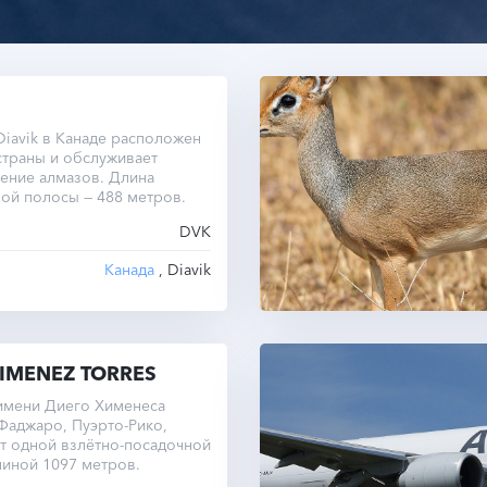
iavik в Канаде расположен
страны и обслуживает
ение алмазов. Длина
ой полосы — 488 метров.
DVK
Канада
, Diavik
JIMENEZ TORRES
имени Диего Хименеса
Фаджаро, Пуэрто-Рико,
т одной взлётно-посадочной
иной 1097 метров.