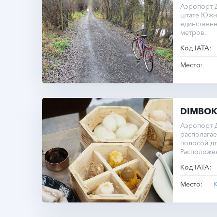
Аэропорт 
штате Южн
единствен
метров.
Код IATA:
Место:
DIMBO
Аэропорт 
располагае
полосой дл
Расположе
города.
Код IATA:
Место: