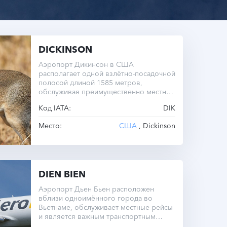
DICKINSON
Аэропорт Дикинсон в США
располагает одной взлётно-посадочной
полосой длиной 1585 метров,
обслуживая преимущественно местные
рейсы.
Код IATA:
DIK
Место:
США
, Dickinson
DIEN BIEN
Аэропорт Дьен Бьен расположен
вблизи одноимённого города во
Вьетнаме, обслуживает местные рейсы
и является важным транспортным
узлом региона.