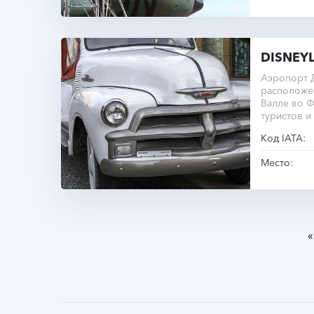
DISNEY
Аэропорт 
расположен
Валле во Ф
туристов и
Код IATA:
Место:
«