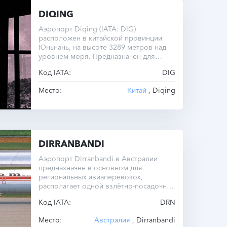
DIQING
Аэропорт Diqing (IATA: DIG)
расположен в китайской провинции
Юньнань, на высоте 3289 метров над
уровнем моря. Предназначен для
внутренних рейсов.
Код IATA:
DIG
Место:
Китай
, Diqing
DIRRANBANDI
Аэропорт Dirranbandi в Австралии
предназначен в основном для
региональных авиаперевозок,
располагает одной взлётно-посадочной
полосой длиной 1219 метров.
Код IATA:
DRN
Место:
Австралия
, Dirranbandi