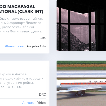
DO MACAPAGAL
TIONAL (CLARK INT)
ларк, также известный как
дный аэропорт Диосдадо
, расположен вблизи
ти на Филиппинах. Длина
венной взлетно-посадочной
CRK
тавляет 3200 метров.
Филиппины
, Angeles City
Дирико в Анголе
н в одноимённом городе и
т внутренние рейсы.
яс — UTC -1.0.
DRC
Ангола
, Dirico