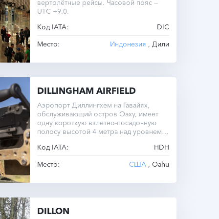
вертолётные рейсы. Часовой пояс —
UTC +9.0.
Код IATA:
DIC
Место:
Индонезия
, Дили
DILLINGHAM AIRFIELD
Аэропорт Диллингхем на Гавайях,
обслуживающий остров Оаху, имеет
одну короткую взлетно-посадочную
полосу высотой 4 метра над уровнем
моря.
Код IATA:
HDH
Место:
США
, Oahu
DILLON