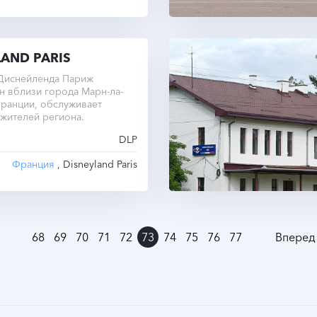
LAND PARIS
Диснейленда Париж
 вблизи города Марн-ла-
ранции, обслуживает
 жителей региона.
DLP
Франция
, Disneyland Paris
68
69
70
71
72
73
74
75
76
77