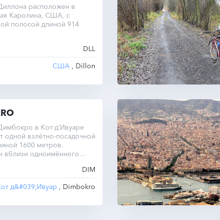
Диллона расположен в
ая Каролина, США, с
ной полосой длиной 914
DLL
США
, Dillon
KRO
Димбокро в Кот-д’Ивуаре
т одной взлётно-посадочной
иной 1600 метров.
н вблизи одноимённого
DIM
Кот д&#039;Ивуар
, Dimbokro