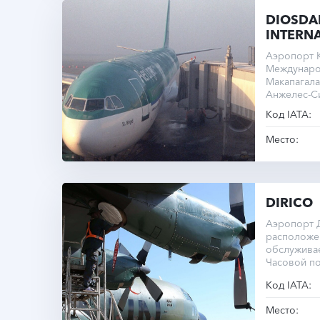
DIOSDA
INTERNA
Аэропорт К
Междунаро
Макапагала
Анжелес-Си
его единст
Код IATA:
полосы сос
Место:
DIRICO
Аэропорт 
расположе
обслуживае
Часовой по
Код IATA:
Место: