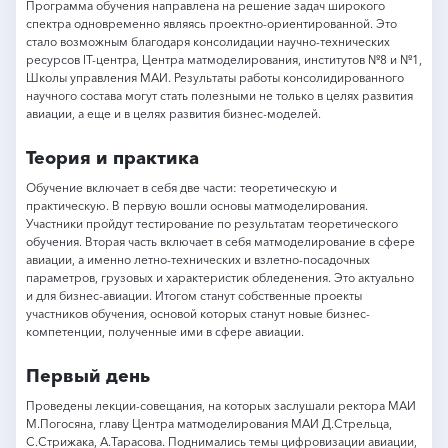
Программа обучения направлена на решение задач широкого
спектра одновременно являясь проектно-ориентированной. Это
стало возможным благодаря консолидации научно-технических
ресурсов IT-центра, Центра матмоделирования, институтов №8 и №1,
Школы управления МАИ. Результаты работы консолидированного
научного состава могут стать полезными не только в целях развития
авиации, а еще и в целях развития бизнес-моделей.
Теория и практика
Обучение включает в себя две части: теоретическую и
практическую. В первую вошли основы матмоделирования.
Участники пройдут тестирование по результатам теоретического
обучения. Вторая часть включает в себя матмоделирование в сфере
авиации, а именно летно-технических и взлетно-посадочных
параметров, грузовых и характеристик обледенения. Это актуально
и для бизнес-авиации. Итогом станут собственные проекты
участников обучения, основой которых станут новые бизнес-
компетенции, полученные ими в сфере авиации.
Первый день
Проведены лекции-совещания, на которых заслушали ректора МАИ
М.Погосяна, главу Центра матмоделирования МАИ Д.Стрельца,
С.Стрижака, А.Тарасова. Поднимались темы цифровизации авиации,