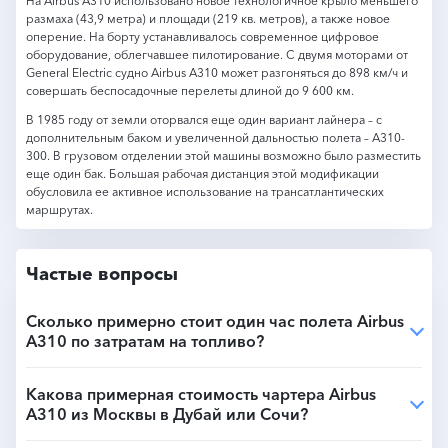
На Airbus A310 использовано новое технологичное крыло меньшего
размаха (43,9 метра) и площади (219 кв. метров), а также новое
оперение. На борту устанавливалось современное цифровое
оборудование, облегчавшее пилотирование. С двумя моторами от
General Electric судно Airbus A310 может разгоняться до 898 км/ч и
совершать беспосадочные перелеты длиной до 9 600 км.
В 1985 году от земли оторвался еще один вариант лайнера – с
дополнительным баком и увеличенной дальностью полета – A310-
300. В грузовом отделении этой машины возможно было разместить
еще один бак. Большая рабочая дистанция этой модификации
обусловила ее активное использование на трансатлантических
маршрутах.
Частые вопросы
Сколько примерно стоит один час полета Airbus
A310 по затратам на топливо?
Какова примерная стоимость чартера Airbus
A310 из Москвы в Дубай или Сочи?