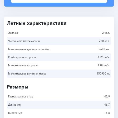
Летные характеристики
Экипаж
2 чел.
Число мест максимально
250 чел.
Максимальная дальность полёта
9600 км.
Крейсерская скорость
872 км/ч.
Максимальная скорость
898 км/ч.
Максимальная взлетная масса
150900 кг.
Размеры
Размах крыльев (м):
43,9
Длина (м):
46,7
Высота (м):
15,8