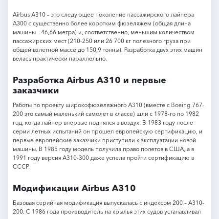
Airbus A310 – это следующее поколение пассажирского лайнера
A300 с существенно более коротким фюзеляжем (общая длина
машины – 46,66 метра) и, соответственно, меньшим количеством
пассажирских мест (210-250 или 26 700 кг полезного груза при
общей взлетной массе до 150,9 тонны). Разработка двух этих машин
велась практически параллельно.
Разработка Airbus A310 и первые
заказчики
Работы по проекту широкофюзеляжного A310 (вместе с Boeing 767-
200 это самый маленький самолет в классе) шли с 1978-го по 1982
год, когда лайнер впервые поднялся в воздух. В 1983 году после
серии летных испытаний он прошел европейскую сертификацию, и
первые европейские заказчики приступили к эксплуатации новой
машины. В 1985 году модель получила право полетов в США, а в
1991 году версия A310-300 даже успела пройти сертификацию в
СССР.
Модификации Airbus A310
Базовая серийная модификация выпускалась с индексом 200 – A310-
200. С 1986 года производитель на крылья этих судов устанавливал