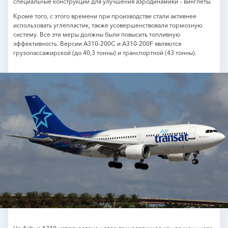
специальные конструкции для улучшения аэродинамики – винглеты.
Кроме того, с этого времени при производстве стали активнее
использовать углепластик, также усовершенствовали тормозную
систему. Все эти меры должны были повысить топливную
эффективность. Версии A310-200C и A310-200F являются
грузопассажирской (до 40,3 тонны) и транспортной (43 тонны).