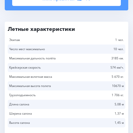
Летные характеристики
Экипаж
1 чел.
Число мест максимально
10 чел.
Максимальная дальность полёта
3185 км.
Крейсерская скорость
574 км/ч.
Максимальная взлетная масса
5 670 кг.
Максимальная высота полета
10670 м
Грузоподъемность
1 706 кг.
Длина салона
5,08 м
Ширина салона
1,37 м
Высота салона
1,45 м