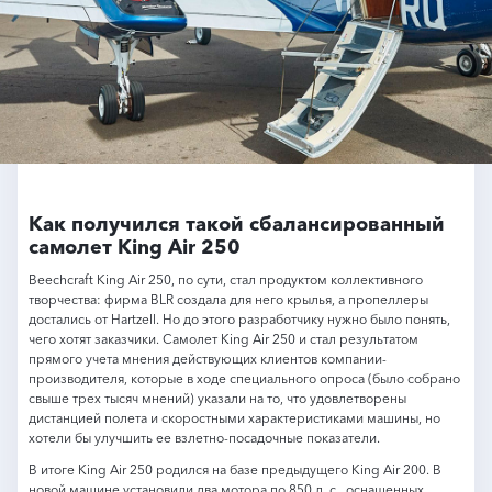
Как получился такой сбалансированный
самолет King Air 250
Beechcraft King Air 250, по сути, стал продуктом коллективного
творчества: фирма BLR создала для него крылья, а пропеллеры
достались от Hartzell. Но до этого разработчику нужно было понять,
чего хотят заказчики. Самолет King Air 250 и стал результатом
прямого учета мнения действующих клиентов компании-
производителя, которые в ходе специального опроса (было собрано
свыше трех тысяч мнений) указали на то, что удовлетворены
дистанцией полета и скоростными характеристиками машины, но
хотели бы улучшить ее взлетно-посадочные показатели.
В итоге King Air 250 родился на базе предыдущего King Air 200. В
новой машине установили два мотора по 850 л. с., оснащенных