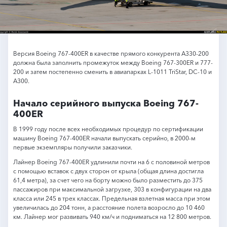
Версия Boeing 767-400ER в качестве прямого конкурента А330-200
должна была заполнить промежуток между Boeing 767-300ER и 777-
200 и затем постепенно сменить в авиапарках L-1011 TriStar, DC-10 и
А300.
Начало серийного выпуска Boeing 767-
400ER
В 1999 году после всех необходимых процедур по сертификации
машину Boeing 767-400ER начали выпускать серийно, в 2000-м
первые экземпляры получили заказчики.
Лайнер Boeing 767-400ER удлинили почти на 6 с половиной метров
с помощью вставок с двух сторон от крыла (общая длина достигла
61,4 метра), за счет чего на борту можно было разместить до 375
пассажиров при максимальной загрузке, 303 в конфигурации на два
класса или 245 в трех классах. Предельная взлетная масса при этом
увеличилась до 204 тонн, а расстояние полета возросло до 10 460
км. Лайнер мог развивать 940 км/ч и подниматься на 12 800 метров.