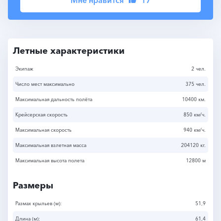
Летные характеристики
Экипаж
2 чел.
Число мест максимально
375 чел.
Максимальная дальность полёта
10400 км.
Крейсерская скорость
850 км/ч.
Максимальная скорость
940 км/ч.
Максимальная взлетная масса
204120 кг.
Максимальная высота полета
12800 м
Размеры
Размах крыльев (м):
51,9
Длина (м):
61,4