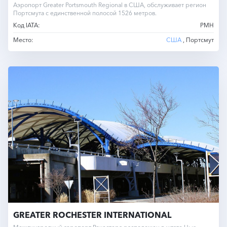
Аэропорт Greater Portsmouth Regional в США, обслуживает регион
Портсмута с единственной полосой 1526 метров.
Код IATA:
PMH
Место:
США
, Портсмут
GREATER ROCHESTER INTERNATIONAL