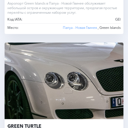
Аэропорт Green Islands в Папуа - Новой Гвинее обслуживает
небольшой остров и окружающие территории, предлагая простые
перелёты с ограниченным набором услуг.
Код IATA:
GEI
Место:
Папуа - Новая Гвинея
, Green Islands
GREEN TURTLE