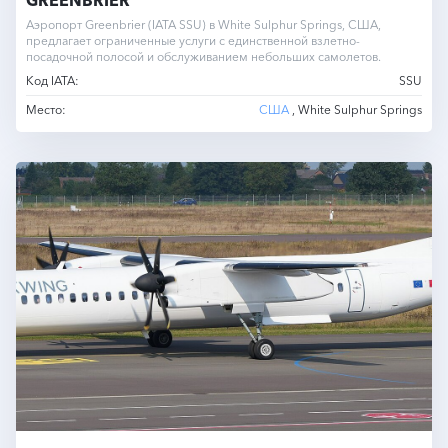
Аэропорт Greenbrier (IATA SSU) в White Sulphur Springs, США,
предлагает ограниченные услуги с единственной взлетно-
посадочной полосой и обслуживанием небольших самолетов.
Код IATA:
SSU
Место:
США
, White Sulphur Springs