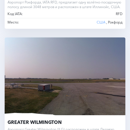
Аэропорт Рокфорда, IATA RFD, предлагает одну взлётно-посадочную
полосу длиной 3048 метров и расположен в штате Иллинойс, США.
Код IATA:
RFD
Место:
США
, Рокфорд
GREATER WILMINGTON
Аэропорт Greater Wilmington (ILG) расположен в штате Делавэр,