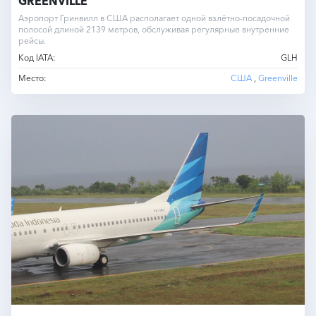
GREENVILLE
Аэропорт Гринвилл в США располагает одной взлётно-посадочной
полосой длиной 2139 метров, обслуживая регулярные внутренние
рейсы.
Код IATA:
GLH
Место:
США
,
Greenville