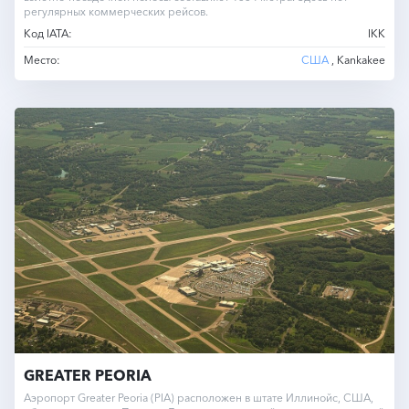
регулярных коммерческих рейсов.
Код IATA:
IKK
Место:
США
, Kankakee
GREATER PEORIA
Аэропорт Greater Peoria (PIA) расположен в штате Иллинойс, США,