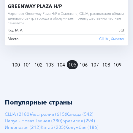
GREENWAY PLAZA H/P
Аэропорт Greenway Plaza H/P в Хьюстоне, США, расположен вблизи
делового центра города и обслуживает преимущественно частные
самолёты.
Код IATA:
JGP
Место:
США
,
Хьюстон
»
100
101
102
103
104
105
106
107
108
109
Популярные страны
США (2180)
Австралия (615)
Канада (542)
Папуа - Новая Гвинея (380)
Бразилия (294)
Индонезия (212)
Китай (205)
Колумбия (186)