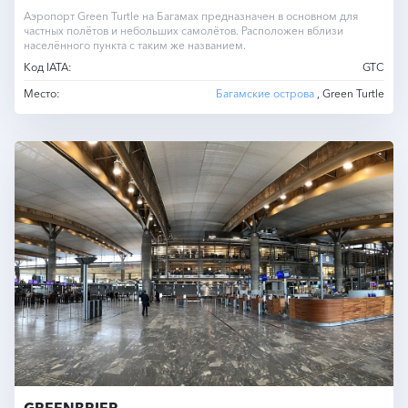
Аэропорт Green Turtle на Багамах предназначен в основном для
частных полётов и небольших самолётов. Расположен вблизи
населённого пункта с таким же названием.
Код IATA:
GTC
Место:
Багамские острова
, Green Turtle
GREENBRIER