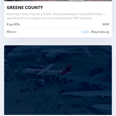
GREENE COUNTY
Аэропорт Грин Каунти в США, обслуживающий город Вейнсберг, с
одной взлётно-посадочной полосой длиной 1067 метров.
Код IATA:
WAY
Место:
США
, Waynesburg