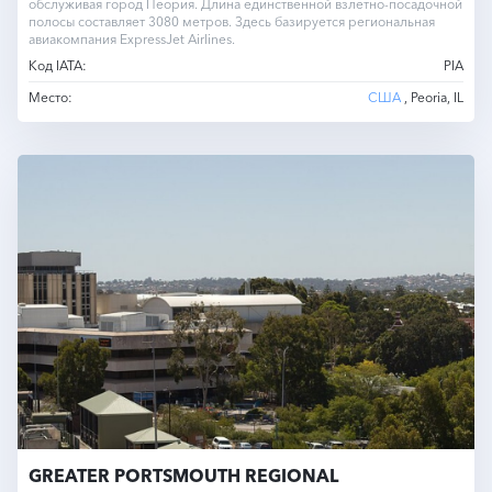
обслуживая город Пеория. Длина единственной взлетно-посадочной
полосы составляет 3080 метров. Здесь базируется региональная
авиакомпания ExpressJet Airlines.
Код IATA:
PIA
Место:
США
, Peoria, IL
GREATER PORTSMOUTH REGIONAL