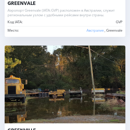
GREENVALE
Аэропорт Greenvale (IATA:GVP) расположен в Австралии, служит
региональным узлом с удобными рейсами внутри страны.
Код IATA:
GVP
Место:
Австралия
, Greenvale