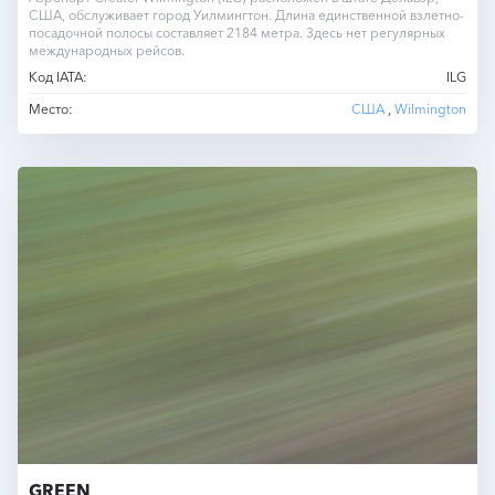
США, обслуживает город Уилмингтон. Длина единственной взлетно-
посадочной полосы составляет 2184 метра. Здесь нет регулярных
международных рейсов.
Код IATA:
ILG
Место:
США
,
Wilmington
GREEN