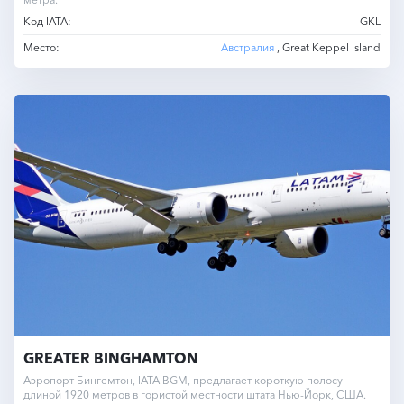
Код IATA:
GKL
Место:
Австралия
, Great Keppel Island
GREATER BINGHAMTON
Аэропорт Бингемтон, IATA BGM, предлагает короткую полосу
длиной 1920 метров в гористой местности штата Нью-Йорк, США.