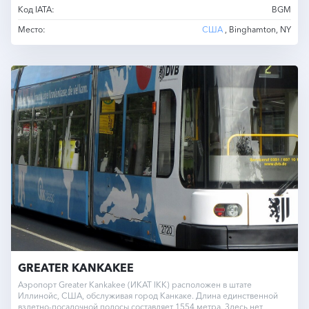
Код IATA:
BGM
Место:
США
, Binghamton, NY
GREATER KANKAKEE
Аэропорт Greater Kankakee (ИКАТ IKK) расположен в штате
Иллинойс, США, обслуживая город Канкаке. Длина единственной
взлетно-посадочной полосы составляет 1554 метра. Здесь нет