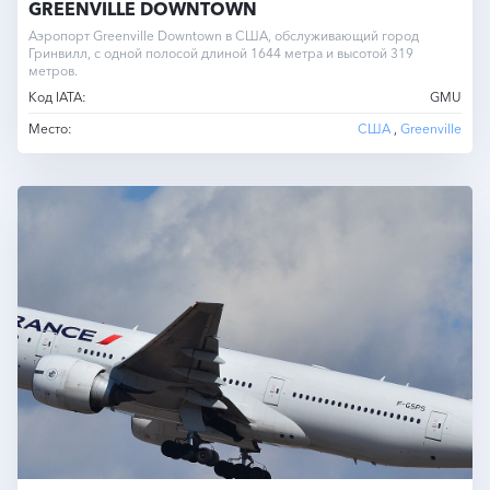
GREENVILLE DOWNTOWN
Аэропорт Greenville Downtown в США, обслуживающий город
Гринвилл, с одной полосой длиной 1644 метра и высотой 319
метров.
Код IATA:
GMU
Место:
США
,
Greenville