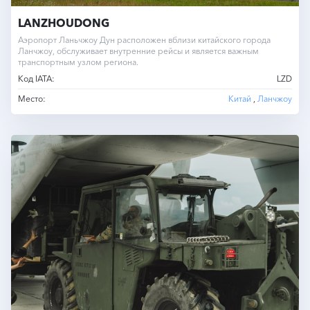
LANZHOUDONG
Аэропорт Ланьчжоу Дун расположен вблизи китайского города
Ланчжоу, обслуживает внутренние рейсы и является важным
транспортным узлом региона.
Код IATA:
LZD
Место:
Китай
,
Ланчжоу