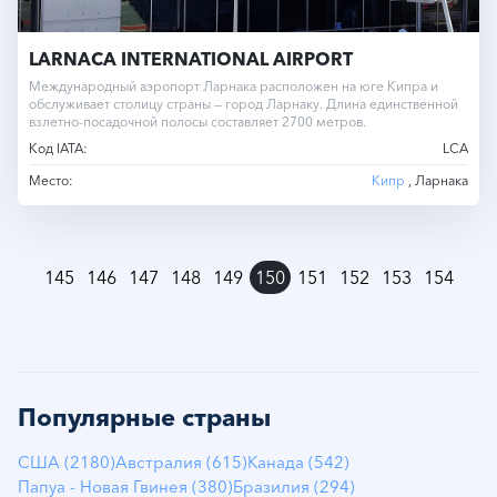
LARNACA INTERNATIONAL AIRPORT
Международный аэропорт Ларнака расположен на юге Кипра и
обслуживает столицу страны — город Ларнаку. Длина единственной
взлетно-посадочной полосы составляет 2700 метров.
Код IATA:
LCA
Место:
Кипр
, Ларнака
»
145
146
147
148
149
150
151
152
153
154
Популярные страны
США (2180)
Австралия (615)
Канада (542)
Папуа - Новая Гвинея (380)
Бразилия (294)