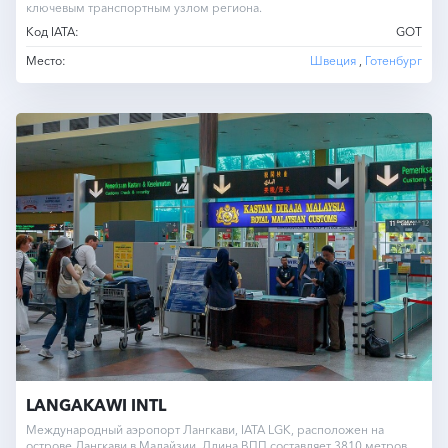
ключевым транспортным узлом региона.
Код IATA:
GOT
Место:
Швеция
,
Готенбург
LANGAKAWI INTL
Международный аэропорт Лангкави, IATA LGK, расположен на
острове Лангкави в Малайзии. Длина ВПП составляет 3810 метров