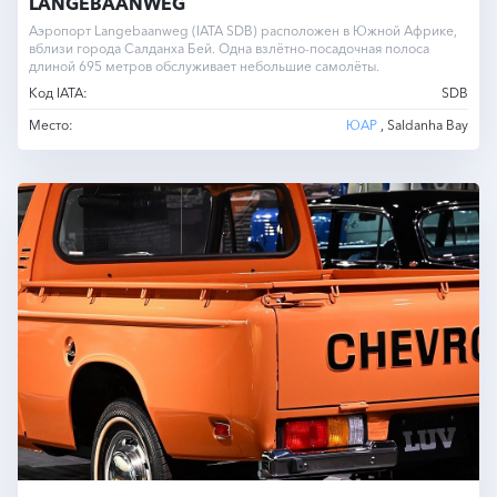
LANGEBAANWEG
Аэропорт Langebaanweg (IATA SDB) расположен в Южной Африке,
вблизи города Салданха Бей. Одна взлётно-посадочная полоса
длиной 695 метров обслуживает небольшие самолёты.
Код IATA:
SDB
Место:
ЮАР
, Saldanha Bay