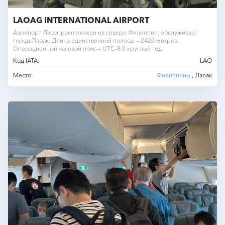
LAOAG INTERNATIONAL AIRPORT
Аэропорт Лаоаг расположен на севере Филиппин, обслуживает
город Лаоак. Длина единственной полосы — 2420 метров.
Операционный часовой пояс — UTC-8.0 круглый год.
Код IATA:
LAO
Место:
Филиппины
, Лаоак