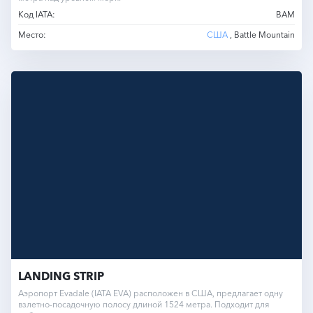
Код IATA:
BAM
Место:
США
, Battle Mountain
LANDING STRIP
Аэропорт Evadale (IATA EVA) расположен в США, предлагает одну
взлетно-посадочную полосу длиной 1524 метра. Подходит для