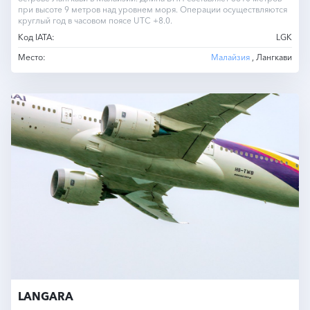
при высоте 9 метров над уровнем моря. Операции осуществляются
круглый год в часовом поясе UTC +8.0.
Код IATA:
LGK
Место:
Малайзия
, Лангкави
LANGARA