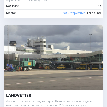
чартерные рейсы и экскурсии.
Код IATA:
LEQ
Место:
Великобритания
, Lands End
LANDVETTER
Аэропорт Гётеборга-Ландветтер в Швеции располагает одной
взлётно-посадочной полосой длиной 3299 метров и служит