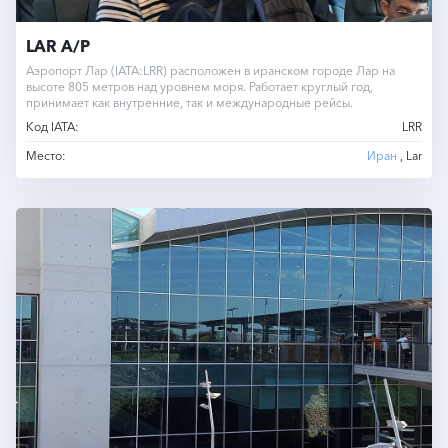
LAR A/P
Аэропорт Лар (IATA:LRR) расположен в иранском городе Лар на
высоте 805 метров над уровнем моря. Работает круглый год,
принимает как внутренние, так и международные рейсы.
Код IATA:
LRR
Место:
Иран
, Lar