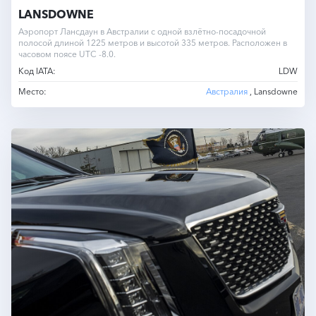
LANSDOWNE
Аэропорт Лансдаун в Австралии с одной взлётно-посадочной
полосой длиной 1225 метров и высотой 335 метров. Расположен в
часовом поясе UTC -8.0.
Код IATA:
LDW
Место:
Австралия
, Lansdowne