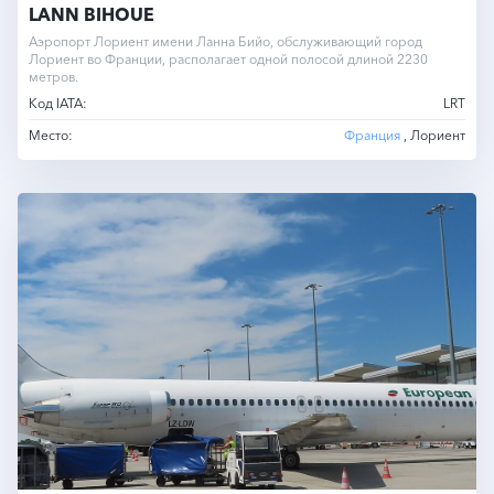
LANN BIHOUE
Аэропорт Лориент имени Ланна Бийо, обслуживающий город
Лориент во Франции, располагает одной полосой длиной 2230
метров.
Код IATA:
LRT
Место:
Франция
, Лориент