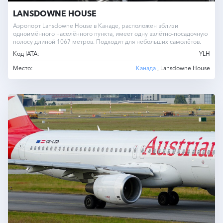
LANSDOWNE HOUSE
Аэропорт Lansdowne House в Канаде, расположен вблизи
одноимённого населённого пункта, имеет одну взлётно-посадочную
полосу длиной 1067 метров. Подходит для небольших самолётов.
Код IATA:
YLH
Место:
Канада
, Lansdowne House