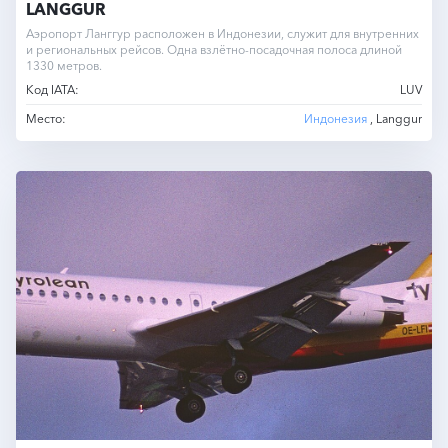
LANGGUR
Аэропорт Ланггур расположен в Индонезии, служит для внутренних
и региональных рейсов. Одна взлётно-посадочная полоса длиной
1330 метров.
Код IATA:
LUV
Место:
Индонезия
, Langgur