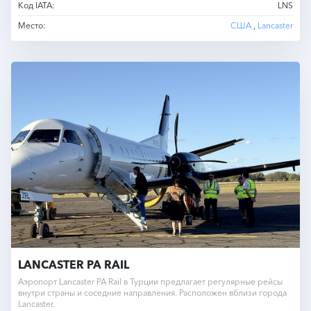
Код IATA:
LNS
Место:
США
,
Lancaster
LANCASTER PA RAIL
Аэропорт Lancaster PA Rail в Турции предлагает регулярные рейсы
внутри страны и соседние направления. Расположен вблизи города
Lancaster.