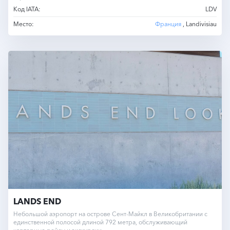
Код IATA:
LDV
Место:
Франция
, Landivisiau
LANDS END
Небольшой аэропорт на острове Сент-Майкл в Великобритании с
единственной полосой длиной 792 метра, обслуживающий