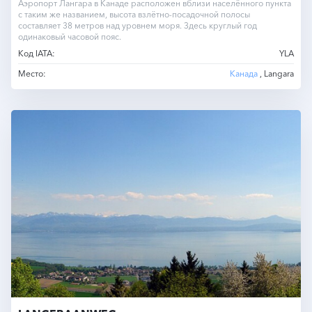
Аэропорт Лангара в Канаде расположен вблизи населённого пункта
с таким же названием, высота взлётно-посадочной полосы
составляет 38 метров над уровнем моря. Здесь круглый год
одинаковый часовой пояс.
Код IATA:
YLA
Место:
Канада
, Langara