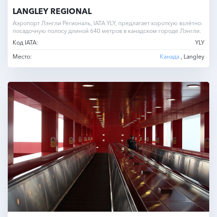
LANGLEY REGIONAL
Аэропорт Лэнгли Региональ, IATA YLY, предлагает короткую взлётно-
посадочную полосу длиной 640 метров в канадском городе Лэнгли.
Код IATA:
YLY
Место:
Канада
, Langley