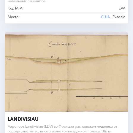
небольших самолетов.
Код IATA:
EVA
Место:
США
, Evadale
LANDIVISIAU
Аэропорт Landivisiau (LDV) во Франции расположен недалеко от
города Landivisiau, высота взлетно-посадочной полосы 106 м.