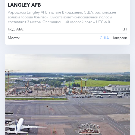
LANGLEY AFB
Аэродром Langley AFB в штате Вирджиния, США, расположен
вблизи города Хэмптон. Высота взлетно-посадочной полосы
составляет 3 метра. Операционный часовой пояс — UTC-6.0.
Код IATA:
LFI
Место:
США
, Hampton