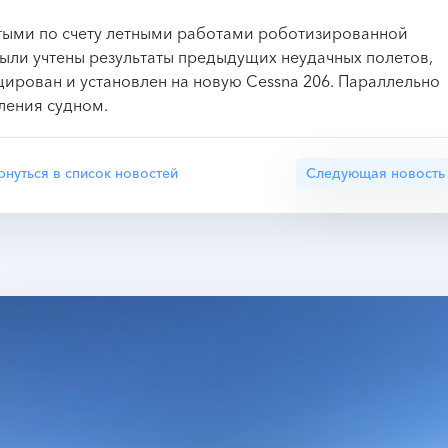
тыми по счету летными работами роботизированной
были учтены результаты предыдущих неудачных полетов,
ирован и установлен на новую Cessna 206. Параллельно
ления судном.
рнуться в список новостей
Следующая новость