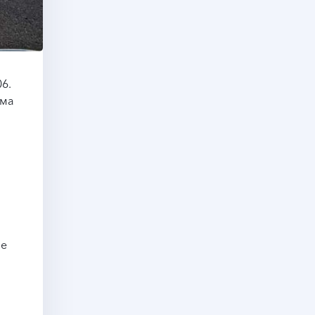
6.
ема
ие