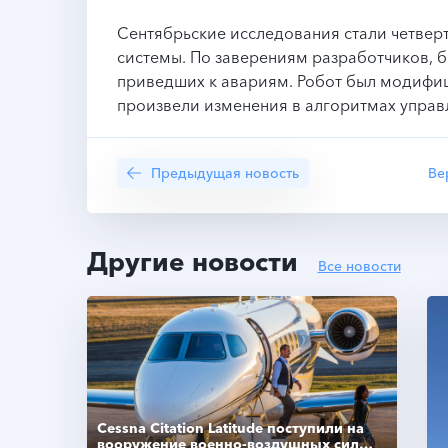
Сентябрьские исследования стали четвер
системы. По заверениям разработчиков, 
приведших к авариям. Робот был модифиц
произвели изменения в алгоритмах управ
Предыдущая новость
Ве
Другие новости
Все новости
Cessna Citation Latitude поступили на
вооружение военно-воздушных сил