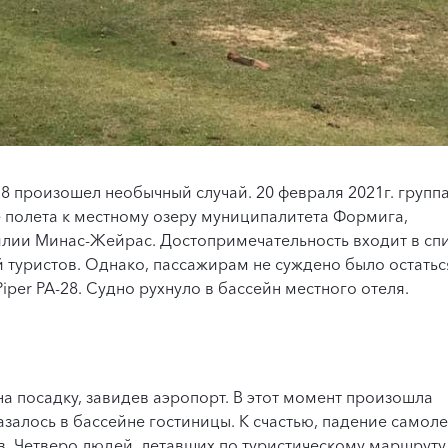
28 произошел необычный случай. 20 февраля 2021г. групп
 полета к местному озеру муниципалитета Формига,
лии Минас-Жейрас. Достопримечательность входит в сп
й туристов. Однако, пассажирам не суждено было остатьс
iper PA-28. Судно рухнуло в бассейн местного отеля.
 на посадку, завидев аэропорт. В этот момент произошла
казалось в бассейне гостиницы. К счастью, падение самоле
тв. Четверо людей, летавших по туристическому маршруту