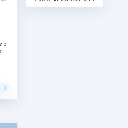
Подробнее
я с
и.