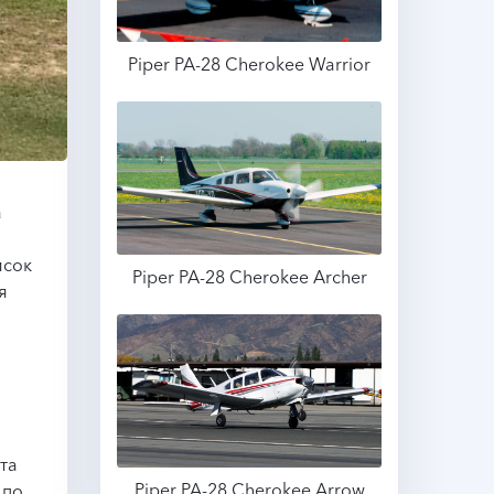
Piper PA-28 Cherokee Warrior
Подробнее
а
исок
Piper PA-28 Cherokee Archer
я
Подробнее
та
Piper PA-28 Cherokee Arrow
 по