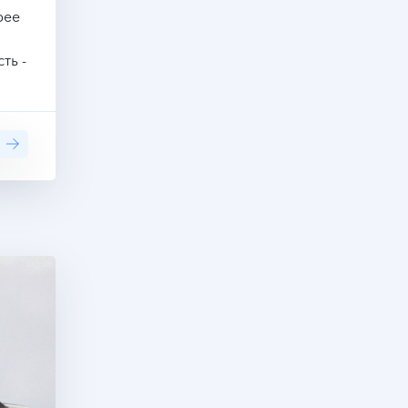
рее
ть -