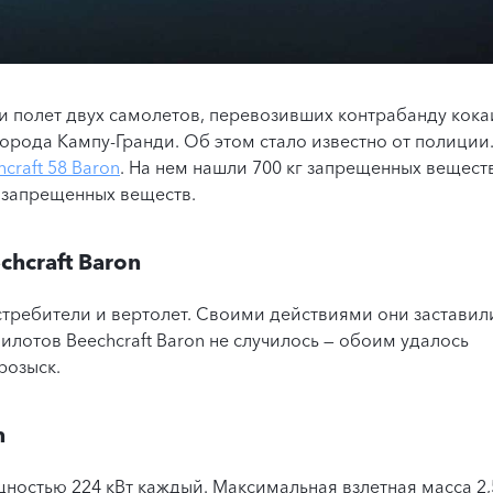
ли полет двух самолетов, перевозивших контрабанду кока
орода Кампу-Гранди. Об этом стало известно от полиции
craft 58 Baron
. На нем нашли 700 кг запрещенных веществ
г запрещенных веществ.
hcraft Baron
стребители и вертолет. Своими действиями они заставил
лотов Beechcraft Baron не случилось — обоим удалось
розыск.
n
остью 224 кВт каждый. Максимальная взлетная масса 2,