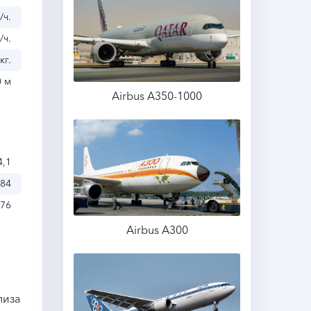
/ч.
/ч.
кг.
0 м
Airbus A350-1000
Подробнее
4,1
,84
,76
Airbus A300
Подробнее
лиза