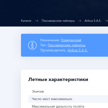
Каталог
Пассажирские лайнеры
Airbus S.A.S.
Назначение:
Гражданский
Тип:
Пассажирские лайнеры
Производитель:
Airbus S.A.S.
Летные характеристики
Экипаж
Число мест максимально
Максимальная дальность полёта