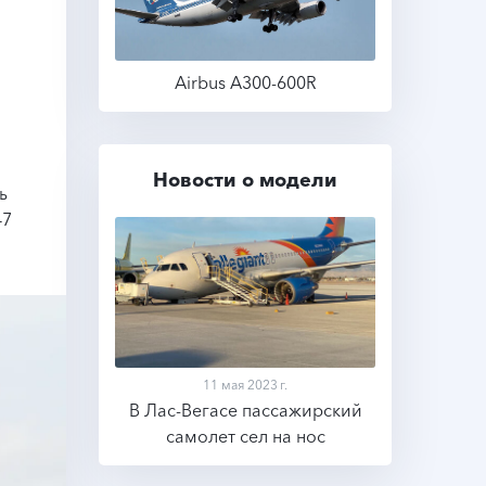
Airbus A300-600R
Подробнее
Новости о модели
ь
47
11 мая 2023 г.
В Лас-Вегасе пассажирский
самолет сел на нос
Подробнее