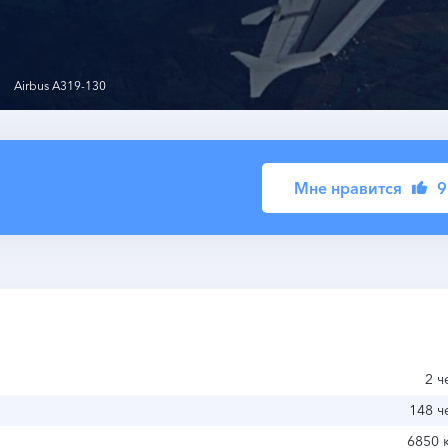
Airbus A319-130
Мне нравится
9
2 ч
148 ч
6850 