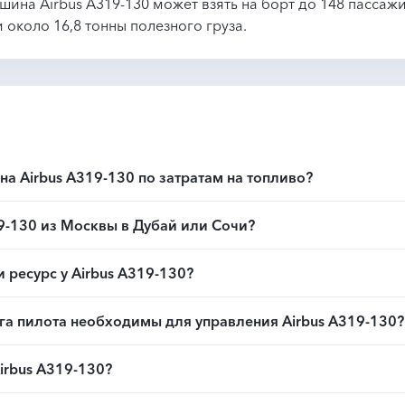
шина Airbus A319-130 может взять на борт до 148 пассаж
и около 16,8 тонны полезного груза.
на Airbus A319-130 по затратам на топливо?
9-130 из Москвы в Дубай или Сочи?
ресурс у Airbus A319-130?
га пилота необходимы для управления Airbus A319-130?
irbus A319-130?