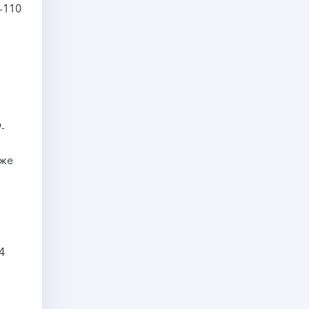
-110
-
кже
4