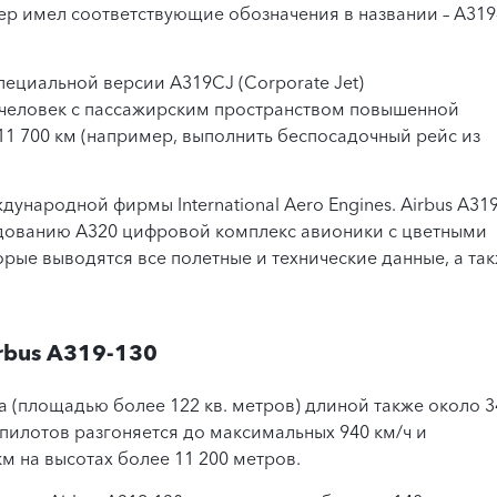
ер имел соответствующие обозначения в названии – А319
специальной версии A319CJ (Corporate Jet)
 человек с пассажирским пространством повышенной
11 700 км (например, выполнить беспосадочный рейс из
народной фирмы International Aero Engines. Airbus A319
дованию А320 цифровой комплекс авионики с цветными
рые выводятся все полетные и технические данные, а та
rbus A319-130
а (площадью более 122 кв. метров) длиной также около 3
пилотов разгоняется до максимальных 940 км/ч и
м на высотах более 11 200 метров.