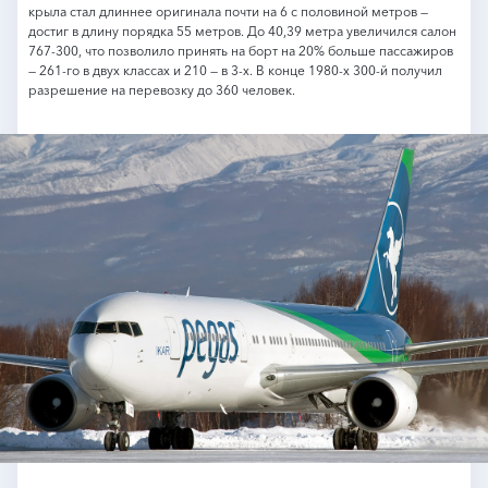
крыла стал длиннее оригинала почти на 6 с половиной метров —
достиг в длину порядка 55 метров. До 40,39 метра увеличился салон
767-300, что позволило принять на борт на 20% больше пассажиров
— 261-го в двух классах и 210 — в 3-х. В конце 1980-х 300-й получил
разрешение на перевозку до 360 человек.