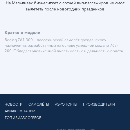
На Мальдивах бизнес-джет с сотней вип-пассажиров не смог
вылететь после новогодних праздников
Подробнее
Кратко о модели
Boeing 767-300 — пассажирский самолёт гражданского
назначения, разработанный на основе успешной модели 767-
200. Обладает увеличенной вместимостью и дальностью полёта.
НОВОСТИ
САМОЛЁТЫ
АЭРОПОРТЫ
ПРОИЗВОДИТЕЛИ
АВИАКОМПАНИИ
ТОП АВИАБЛОГЕРОВ