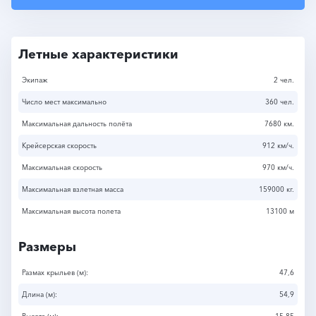
Летные характеристики
Экипаж
2 чел.
Число мест максимально
360 чел.
Максимальная дальность полёта
7680 км.
Крейсерская скорость
912 км/ч.
Максимальная скорость
970 км/ч.
Максимальная взлетная масса
159000 кг.
Максимальная высота полета
13100 м
Размеры
Размах крыльев (м):
47,6
Длина (м):
54,9