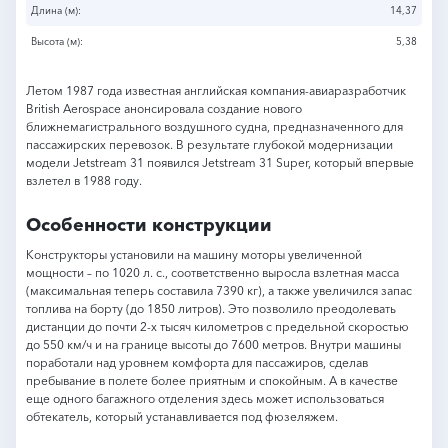
Длина (м):
14,37
Высота (м):
5,38
Летом 1987 года известная английская компания-авиаразработчик
British Aerospace анонсировала создание нового
ближнемагистрального воздушного судна, предназначенного для
пассажирских перевозок. В результате глубокой модернизации
модели Jetstream 31 появился Jetstream 31 Super, который впервые
взлетел в 1988 году.
Особенности конструкции
Конструкторы установили на машину моторы увеличенной
мощности – по 1020 л. с., соответственно выросла взлетная масса
(максимальная теперь составила 7390 кг), а также увеличился запас
топлива на борту (до 1850 литров). Это позволило преодолевать
дистанции до почти 2-х тысяч километров с предельной скоростью
до 550 км/ч и на границе высоты до 7600 метров. Внутри машины
поработали над уровнем комфорта для пассажиров, сделав
пребывание в полете более приятным и спокойным. А в качестве
еще одного багажного отделения здесь может использоваться
обтекатель, который устанавливается под фюзеляжем.