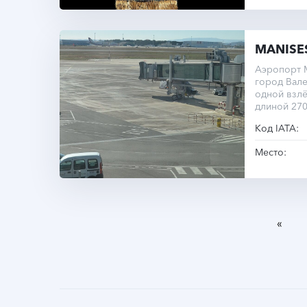
MANISE
Аэропорт 
город Вале
одной взл
длиной 270
авиакомпан
Код IATA:
Место:
«