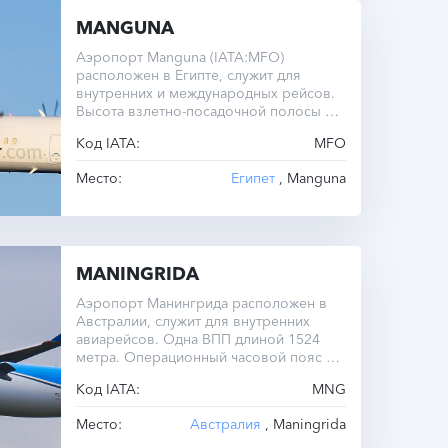
MANGUNA
Аэропорт Manguna (IATA:MFO)
расположен в Египте, служит для
внутренних и международных рейсов.
Высота взлетно-посадочной полосы —
37 метров над уровнем моря.
Код IATA:
MFO
Операционный часовой пояс — UTC-2.0
круглый год.
Место:
Египет
, Manguna
MANINGRIDA
Аэропорт Манингрида расположен в
Австралии, служит для внутренних
авиарейсов. Одна ВПП длиной 1524
метра. Операционный часовой пояс —
UTC-9.5.
Код IATA:
MNG
Место:
Австралия
, Maningrida