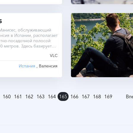
S
Манисес, обслуживающий
нсия в Испании, располагает
ётно-посадочной полосой
0 метров. Здесь базируется
ия Air Nostrum.
VLC
Испания
, Валенсия
160
161
162
163
164
165
166
167
168
169