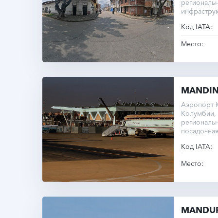
региональ
инфраструк
Код IATA:
Место:
MANDI
Аэропорт 
Колумбии, 
региональн
посадочная
метров.
Код IATA:
Место:
MANDU