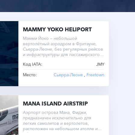
MAMMY YOKO HELIPORT
Мамми Йоко — небольшой
вертолётный аэродром в Фритауне,
Сьерра-Леоне, без регулярных рейсов
и инфраструктуры для пассажирского
транспорта.
Код IATA:
JMY
Место:
Сьерра-Леоне
,
Freetown
MANA ISLAND AIRSTRIP
Аэрпорт острова Мана, Фиджи,
предназначен исключительно для
легких самолетов и вертолетов,
расположен на небольшом атолле и
обслуживает местные нужды.