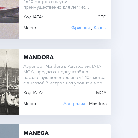
1610 метров и служит
преимущественно для легких
самолетов.
Код IATA:
CEQ
Место:
Франция
,
Канны
MANDORA
Аэропорт Mandora в Австралии, IATA
MQA, предлагает одну взлётно-
посадочную полосу длиной 1402 метра
с высотой 9 метров над уровнем моря.
Расположен в часовом поясе UTC -8.0.
Код IATA:
MQA
Место:
Австралия
, Mandora
MANEGA