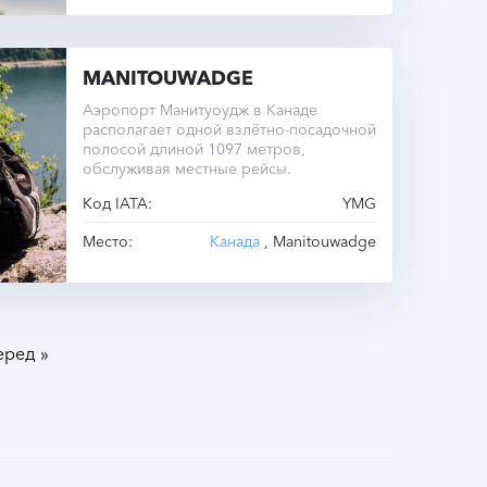
MANITOUWADGE
Аэропорт Манитуоудж в Канаде
располагает одной взлётно-посадочной
полосой длиной 1097 метров,
обслуживая местные рейсы.
Код IATA:
YMG
Место:
Канада
, Manitouwadge
»