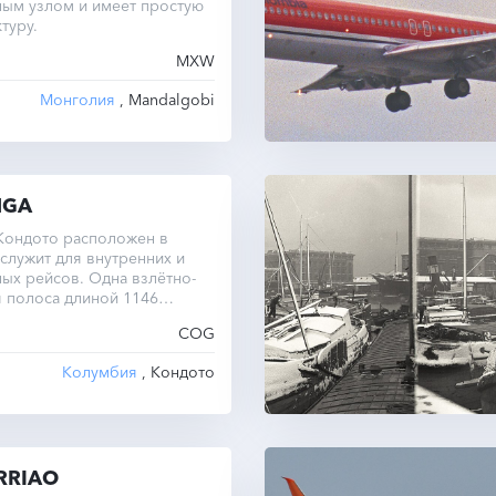
ным узлом и имеет простую
туру.
MXW
Монголия
, Mandalgobi
NGA
Кондото расположен в
служит для внутренних и
ых рейсов. Одна взлётно-
 полоса длиной 1146
COG
Колумбия
, Кондото
RRIAO