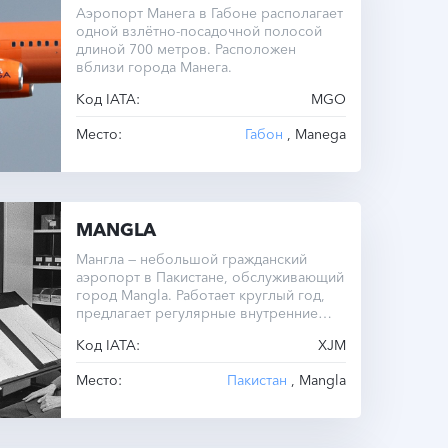
Аэропорт Манега в Габоне располагает
одной взлётно-посадочной полосой
длиной 700 метров. Расположен
вблизи города Манега.
Код IATA:
MGO
Место:
Габон
, Manega
MANGLA
Мангла — небольшой гражданский
аэропорт в Пакистане, обслуживающий
город Mangla. Работает круглый год,
предлагает регулярные внутренние
рейсы.
Код IATA:
XJM
Место:
Пакистан
, Mangla