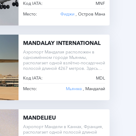
Код IATA:
MNF
Место:
Фиджи
, Остров Мана
MANDALAY INTERNATIONAL
Аэропорт Мандалая расположен в
одноимённом городе Мьянмы,
располагает одной взлётно-посадочной
полосой длиной 4267 метров. Здесь
круглый год одинаковый часовой пояс.
Код IATA:
MDL
Место:
Мьянма
, Мандалай
MANDELIEU
Аэропорт Мандели в Каннах, Франция,
располагает одной полосой длиной