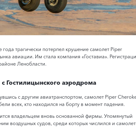
е года трагически потерпел крушение самолет Piper
ынка авиации. Им стала компания «Гоставиа». Регистрац
районе Ленобласти.
л с Гостилицынского аэродрома
увшись с другим авиатранспортом, самолет Piper Cherok
ели всех, кто находился на борту в момент падения.
лится владельцем вновь основанной фирмы. Упомянутый
шним воздушных судов, среди которых числился и самолет