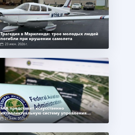
Подробнее
Трагедия в Мэриленде: трое молодых людей
погибли при крушении самолета
23 июн. 2026 г.
Подробнее
FAA представит искусственно
интеллектуальную систему управления
воздушным движением в сентябре
21 июн. 2026 г.