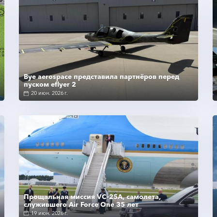
Подробнее
Bye aerospace представила партнёров перед
пуском eflyer 2
20 июн. 2026 г.
Подробнее
Прощальная миссия VC-25A, самолета,
служившего Air Force One 35 лет
19 июн. 2026 г.