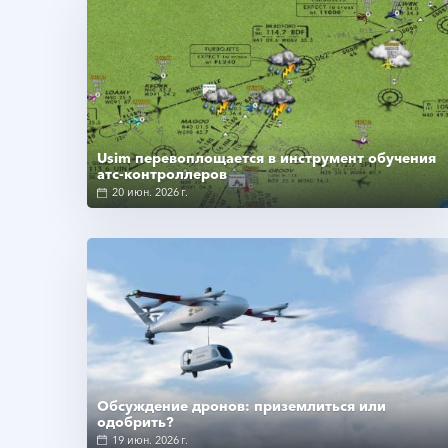
Подробнее
Usim перевоплощается в инструмент обучения
атс-контроллеров
20 июн. 2026 г.
Подробнее
Обсуждение дронов: приземлиться или
одобрить?
19 июн. 2026 г.