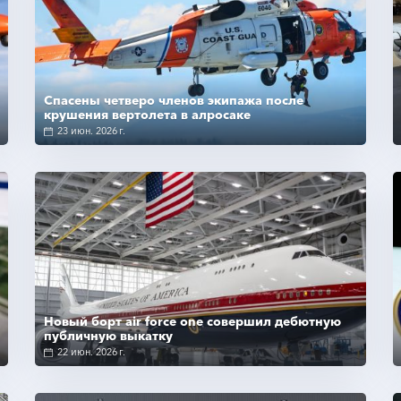
Подробнее
Спасены четверо членов экипажа после
крушения вертолета в алросаке
23 июн. 2026 г.
Подробнее
Новый борт air force one совершил дебютную
публичную выкатку
22 июн. 2026 г.