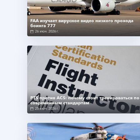
FAA изучает вирусное видео низкого прохода
боинга 777
26 июн. 2026 г.
Подробнее
PTS против ACS: почему стоит тренироваться по
современным стандартам
25 июн. 2026 г.