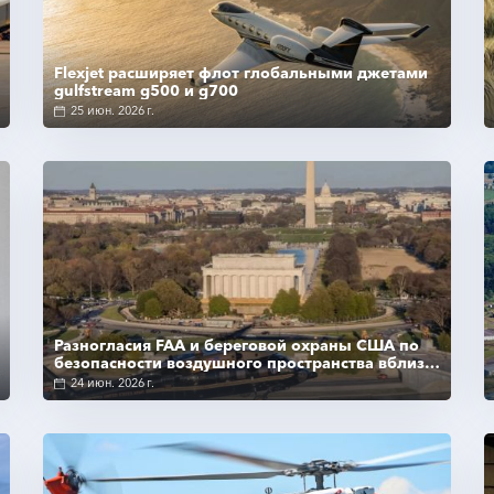
Flexjet расширяет флот глобальными джетами
gulfstream g500 и g700
25 июн. 2026 г.
Подробнее
Разногласия FAA и береговой охраны США по
безопасности воздушного пространства вблизи
аэропорта Дэнвера
24 июн. 2026 г.