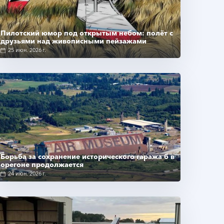
Пилотский юмор под открытым небом: полёт с
друзьями над живописными пейзажами
25 июн. 2026 г.
Подробнее
Борьба за сохранение исторического гаража б в
орегоне продолжается
24 июн. 2026 г.